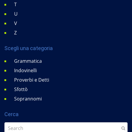
T
U
V
Z
Scegli una categoria
Grammatica
Indovinelli
Proverbi e Detti
Sfottò
Soprannomi
Cerca