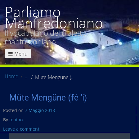
Parliamo
Manfredoniano
Il vocabolario del dialetto
manfredoniano
Menu
Home
Müte Mengüne (fé ‘i)
Müte Mengüne (fé ‘i)
Posted on
7 Maggio 2018
By
tonino
Leave a comment