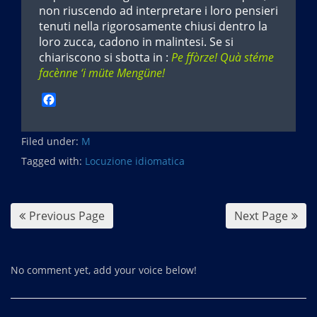
non riuscendo ad interpretare i loro pensieri
tenuti nella rigorosamente chiusi dentro la
loro zucca, cadono in malintesi. Se si
chiariscono si sbotta in :
Pe ffòrze! Quà stéme
facènne ‘i müte Mengüne!
F
a
c
Filed under:
e
M
b
Tagged with:
Locuzione idiomatica
o
o
k
Previous Page
Next Page
No comment yet, add your voice below!