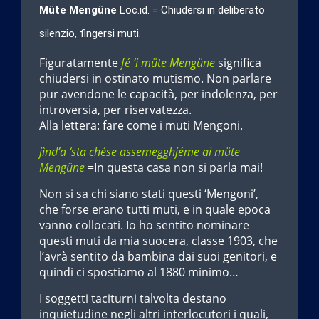
Müte Mengüne
Loc.id. = Chiudersi in deliberato
silenzio, fingersi muti.
Figuratamente
fé ‘i müte Mengüne
significa
chiudersi in ostinato mutismo. Non parlare
pur avendone le capacità, per indolenza, per
introversia, per riservatezza.
Alla lettera: fare come i muti Mengoni.
jìnd’a ‘sta chése assemegghjéme ai müte
Mengüne
=In questa casa non si parla mai!
Non si sa chi siano stati questi ‘Mengoni’,
che forse erano tutti muti, e in quale epoca
vanno collocati. Io ho sentito nominare
questi muti da mia suocera, classe 1903, che
l’avrà sentito da bambina dai suoi genitori, e
quindi ci spostiamo al 1880 minimo…
I soggetti taciturni talvolta destano
inquietudine negli altri interlocutori i quali,