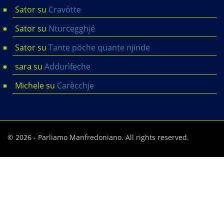
Sator
su
Cravótte
Sator
su
Nturcegghjé
Sator
su
Tante pöche quante njinde
sara
su
Addurìfeche
Michele
su
Carècchje
© 2026 - Parliamo Manfredoniano. All rights reserved.