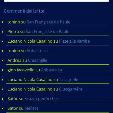
Commenti dei lettori
tonino
su
San Frangìske de Paule
Pietro
su
San Frangìske de Paule
Luciano Nicola Casalino
su
Pìzze alla vàmbe
tonino
su
Abbaste ca
Andrea
su
Chiachjille
gino iacoviello
su
Abbaste ca
Luciano Nicola Casalino
su
Taragnöle
Luciano Nicola Casalino
su
Ciuccjamére
Sator
su
Scazza-pedócchje
Sator
su
Melìsce