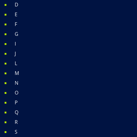
D
E
F
G
I
J
L
M
N
O
P
Q
R
S