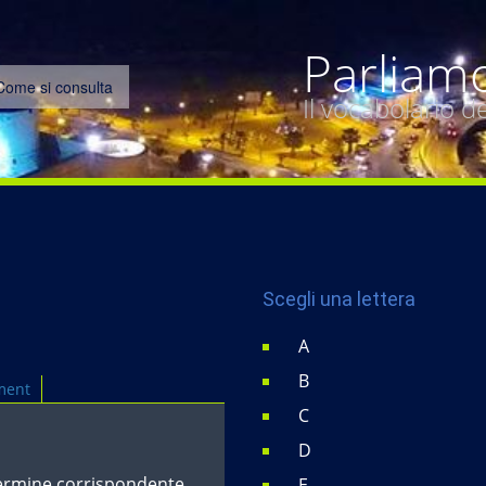
Parliam
Come si consulta
Il vocabolario 
Scegli una lettera
A
B
ment
C
D
termine corrispondente,
E