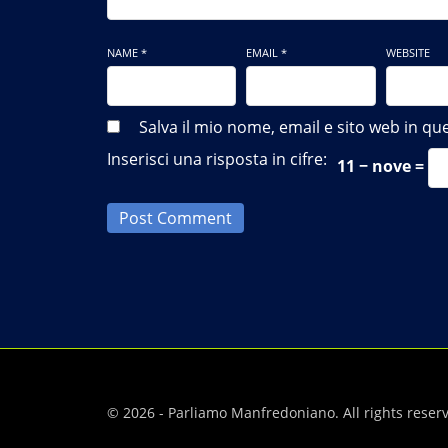
NAME *
EMAIL *
WEBSITE
Salva il mio nome, email e sito web in 
Inserisci una risposta in cifre:
11 − nove =
Post Comment
© 2026 - Parliamo Manfredoniano. All rights reser