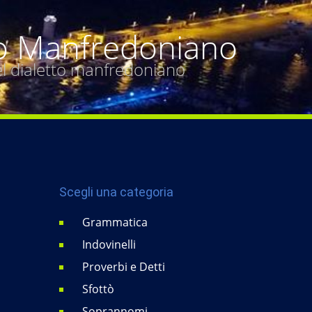
o Manfredoniano
del dialetto manfredoniano
Scegli una categoria
Grammatica
Indovinelli
Proverbi e Detti
Sfottò
Soprannomi