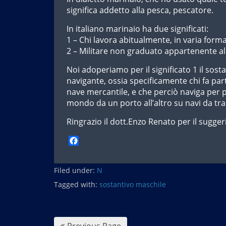
significa addetto alla pesca, pescatore.
In italiano marinaio ha due significati:
1 – Chi lavora abitualmente, in varia forma,
2 – Militare non graduato appartenente al
Noi adoperiamo per il significato 1 il sost
navigante, ossia specificamente chi fa par
nave mercantile, e che perciò naviga per p
mondo da un porto all’altro su navi da tr
Ringrazio il dott.Enzo Renato per il sugge
F
a
c
Filed under:
e
N
b
Tagged with:
sostantivo maschile
o
o
k
Previous Page