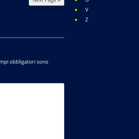
V
Z
ampi obbligatori sono