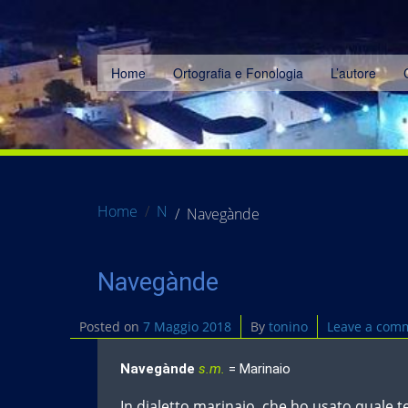
Home
Ortografia e Fonologia
L’autore
Home
N
Navegànde
Navegànde
Posted on
7 Maggio 2018
By
tonino
Leave a com
Navegànde
s.m.
= Marinaio
In dialetto marinaio, che ho usato quale 