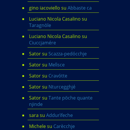
gino iacoviello
su
Abbaste ca
Luciano Nicola Casalino
su
Taragnöle
Luciano Nicola Casalino
su
Ciuccjamére
Sator
su
Scazza-pedócchje
Sator
su
Melìsce
Sator
su
Cravótte
Sator
su
Nturcegghjé
Sator
su
Tante pöche quante
njinde
sara
su
Addurìfeche
Michele
su
Carècchje