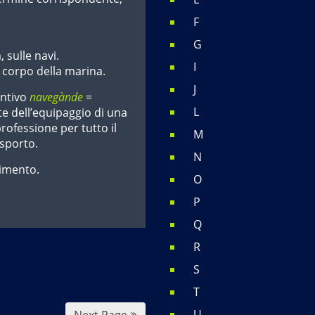
F
G
 sulle navi.
I
 corpo della marina.
J
antivo
navegànde
=
L
te dell’equipaggio di una
rofessione per tutto il
M
asporto.
N
rimento.
O
P
Q
R
S
T
U
Next Page