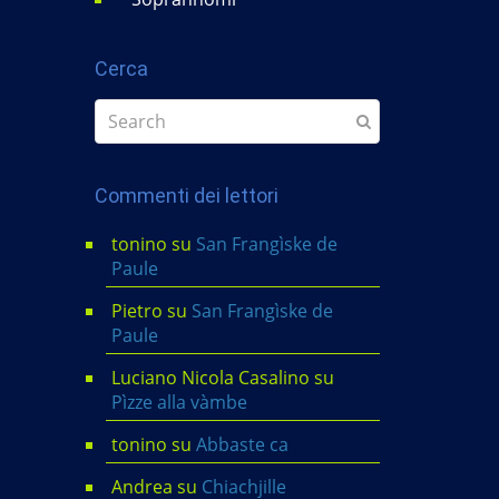
Cerca
Commenti dei lettori
tonino
su
San Frangìske de
Paule
Pietro
su
San Frangìske de
Paule
Luciano Nicola Casalino
su
Pìzze alla vàmbe
tonino
su
Abbaste ca
Andrea
su
Chiachjille