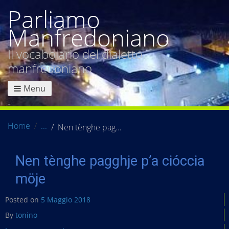
Parliamo
Manfredoniano
Il vocabolario del dialetto
manfredoniano
Menu
Home
Nen tènghe pagghje p’a cióccia möje
Nen tènghe pagghje p’a cióccia
möje
Posted on
5 Maggio 2018
By
tonino