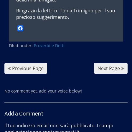
Ringrazio la lettrice Tonia Trimigno per il suo
prezioso suggerimento.
F
a
c
Filed under:
e
Proverbi e Detti
b
o
o
Previous Page
Next Page
k
No comment yet, add your voice below!
Add a Comment
Il tuo indirizzo email non sarà pubblicato.
I campi
obbligatori sono contrassegnati
*