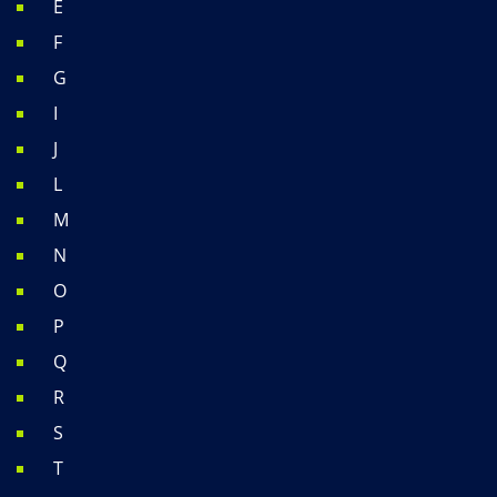
E
F
G
I
J
L
M
N
O
P
Q
R
S
T