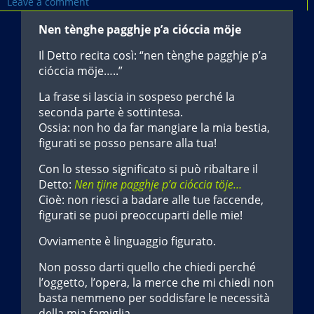
Leave a comment
Nen tènghe pagghje p’a cióccia möje
Il Detto recita così: “nen tènghe pagghje p’a
cióccia möje…..”
La frase si lascia in sospeso perché la
seconda parte è sottintesa.
Ossia: non ho da far mangiare la mia bestia,
figurati se posso pensare alla tua!
Con lo stesso significato si può ribaltare il
Detto:
Nen tjine pagghje p’a cióccia töje…
Cioè: non riesci a badare alle tue faccende,
figurati se puoi preoccuparti delle mie!
Ovviamente è linguaggio figurato.
Non posso darti quello che chiedi perché
l’oggetto, l’opera, la merce che mi chiedi non
basta nemmeno per soddisfare le necessità
della mia famiglia.