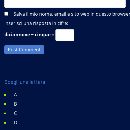
Salva il mio nome, email e sito web in questo brows
Inserisci una risposta in cifre:
diciannove − cinque =
Post Comment
Scegli una lettera
A
B
C
D