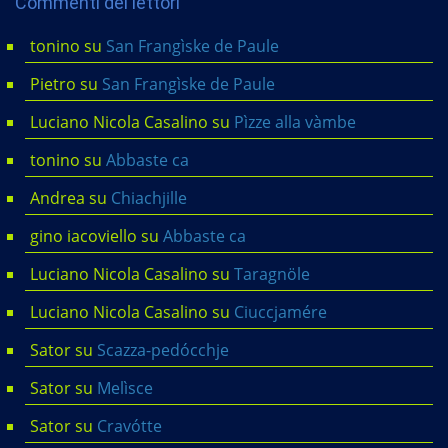
Commenti dei lettori
tonino
su
San Frangìske de Paule
Pietro
su
San Frangìske de Paule
Luciano Nicola Casalino
su
Pìzze alla vàmbe
tonino
su
Abbaste ca
Andrea
su
Chiachjille
gino iacoviello
su
Abbaste ca
Luciano Nicola Casalino
su
Taragnöle
Luciano Nicola Casalino
su
Ciuccjamére
Sator
su
Scazza-pedócchje
Sator
su
Melìsce
Sator
su
Cravótte