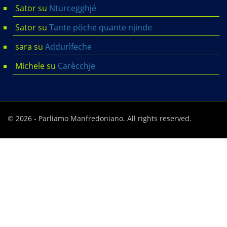
Sator
su
Nturcegghjé
Sator
su
Tante pöche quante njinde
sara
su
Addurìfeche
Michele
su
Carècchje
© 2026 - Parliamo Manfredoniano. All rights reserved.