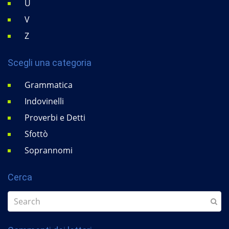
U
V
Z
Scegli una categoria
Grammatica
Indovinelli
Proverbi e Detti
Sfottò
Soprannomi
Cerca