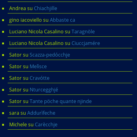
Andrea
su
Chiachjille
gino iacoviello
su
Abbaste ca
Luciano Nicola Casalino
su
Taragnöle
Luciano Nicola Casalino
su
Ciuccjamére
Sator
su
Scazza-pedócchje
Sator
su
Melìsce
Sator
su
Cravótte
Sator
su
Nturcegghjé
Sator
su
Tante pöche quante njinde
sara
su
Addurìfeche
Michele
su
Carècchje