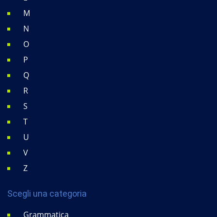
M
N
O
P
Q
R
S
T
U
V
Z
Scegli una categoria
Grammatica