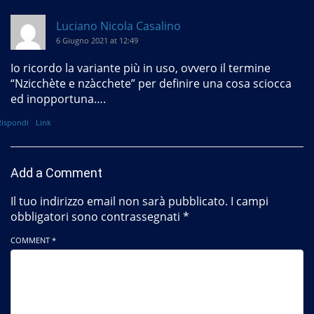
Luciano Nicola Casalino
6 Giugno 2021 at 12:49
Io ricordo la variante più in uso, ovvero il termine
“Nzicchète e nzàcchete” per definire una cosa sciocca
ed inopportuna….
Rispondi
Link
Add a Comment
Il tuo indirizzo email non sarà pubblicato.
I campi
obbligatori sono contrassegnati
*
COMMENT *