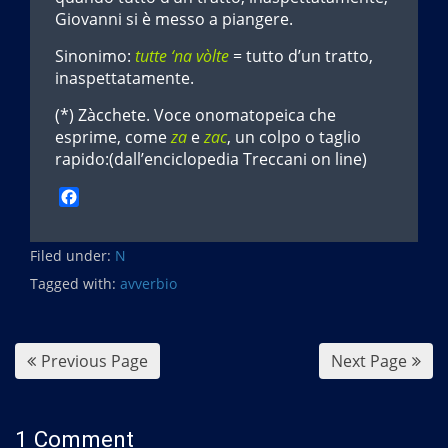
Giovanni si è messo a piangere.
Sinonimo:
tutte ‘na vòlte
= tutto d’un tratto,
inaspettatamente.
(*) Zàcchete. Voce onomatopeica che
esprime, come
za
e
zac
, un colpo o taglio
rapido:(dall’enciclopedia Treccani on line)
F
a
c
Filed under:
e
N
b
Tagged with:
avverbio
o
o
k
Previous Page
Next Page
1 Comment