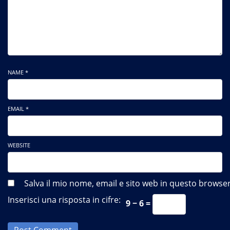
NAME *
EMAIL *
WEBSITE
Salva il mio nome, email e sito web in questo brows
Inserisci una risposta in cifre:
9 − 6 =
Post Comment