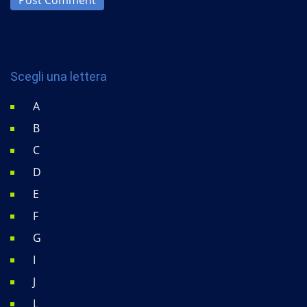
Scegli una lettera
A
B
C
D
E
F
G
I
J
L