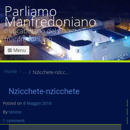
Parliamo
Manfredoniano
Il vocabolario del dialetto
manfredoniano
Menu
Home
Nzìcchete-nzìcchete
Nzìcchete-nzìcchete
Posted on
8 Maggio 2018
By
tonino
1 comment