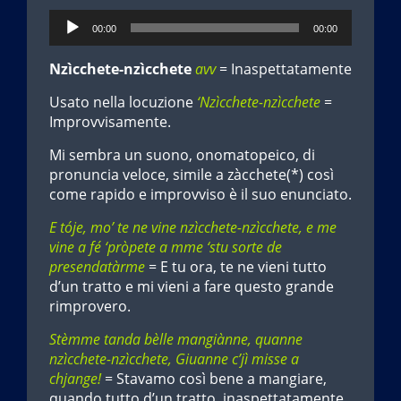
Audio
00:00
00:00
Player
Nzìcchete-nzìcchete
avv
= Inaspettatamente
Usato nella locuzione
‘Nzìcchete-nzìcchete
=
Improvvisamente.
Mi sembra un suono, onomatopeico, di
pronuncia veloce, simile a zàcchete(*) così
come rapido e improvviso è il suo enunciato.
E tóje, mo’ te ne vine nzìcchete-nzìcchete, e me
vine a fé ‘pròpete a mme ‘stu sorte de
presendatàrme
= E tu ora, te ne vieni tutto
d’un tratto e mi vieni a fare questo grande
rimprovero.
Stèmme tanda bèlle mangiànne, quanne
nzìcchete-nzìcchete, Giuanne c’jì misse a
chjange!
= Stavamo così bene a mangiare,
quando tutto d’un tratto, inaspettatamente,