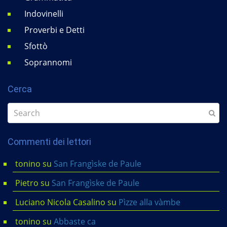
Indovinelli
Proverbi e Detti
Sfottò
Soprannomi
Cerca
Commenti dei lettori
tonino
su
San Frangìske de Paule
Pietro
su
San Frangìske de Paule
Luciano Nicola Casalino
su
Pìzze alla vàmbe
tonino
su
Abbaste ca