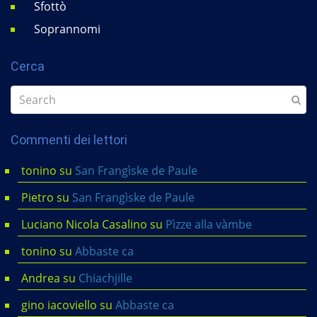
Sfottò
Soprannomi
Cerca
Commenti dei lettori
tonino
su
San Frangìske de Paule
Pietro
su
San Frangìske de Paule
Luciano Nicola Casalino
su
Pìzze alla vàmbe
tonino
su
Abbaste ca
Andrea
su
Chiachjille
gino iacoviello
su
Abbaste ca