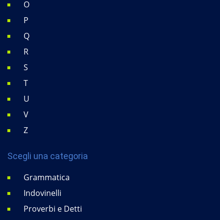
O
P
Q
R
S
T
U
V
Z
Scegli una categoria
Grammatica
Indovinelli
Proverbi e Detti