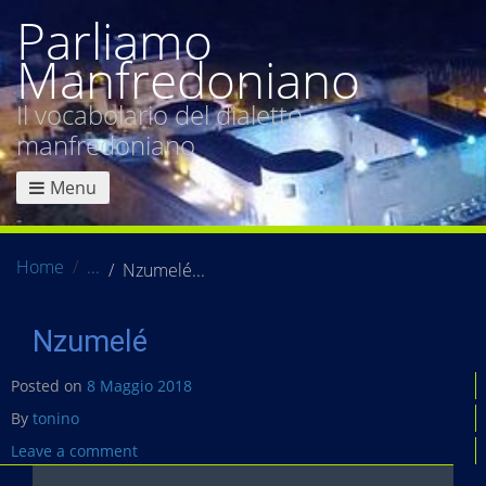
Parliamo
Manfredoniano
Il vocabolario del dialetto
manfredoniano
Menu
Home
Nzumelé
Nzumelé
Posted on
8 Maggio 2018
By
tonino
Leave a comment