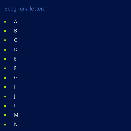
Scegli una lettera
A
B
C
D
E
F
G
I
J
L
M
N