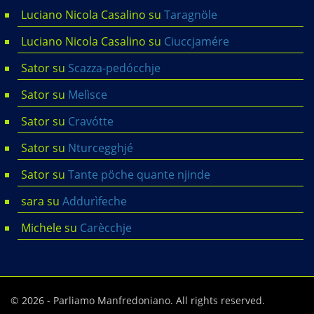
Luciano Nicola Casalino
su
Taragnöle
Luciano Nicola Casalino
su
Ciuccjamére
Sator
su
Scazza-pedócchje
Sator
su
Melìsce
Sator
su
Cravótte
Sator
su
Nturcegghjé
Sator
su
Tante pöche quante njinde
sara
su
Addurìfeche
Michele
su
Carècchje
© 2026 - Parliamo Manfredoniano. All rights reserved.