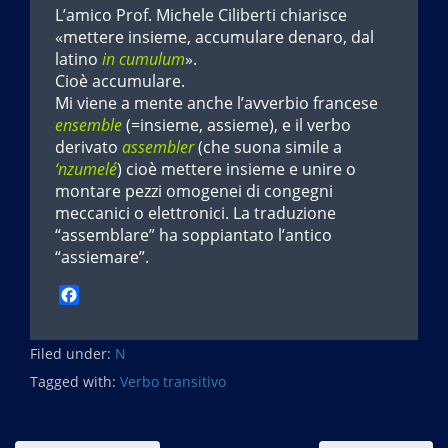
L’amico Prof. Michele Ciliberti chiarisce
«mettere insieme, accumulare denaro, dal
latino
in cumulum
».
Cioè accumulare.
Mi viene a mente anche l’avverbio francese
ensemble
(=insieme, assieme), e il verbo
derivato
assembler
(che suona simile a
‘nzumelé
) cioè mettere insieme e unire o
montare pezzi omogenei di congegni
meccanici o elettronici. La traduzione
“assemblare” ha soppiantato l’antico
“assiemare”.
F
a
c
Filed under:
e
N
b
Tagged with:
Verbo transitivo
o
o
k