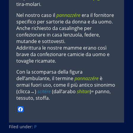
tira-molari.
Nel nostro caso il
pannazzére
era il fornitore
specifico per sartorie da donna e da uomo.
Anche richiesto da casalinghe per
confezionare in casa lenzuola, federe,
mutande e sottovesti.
Addirittura le nostre mamme erano così
brave da confezionare camicie da uomo e
tovaglie ricamate.
Con la scomparsa della figura
dell’ambulante, il termine
pannazzére
è
ormai fuori uso, come il più antico sinonimo
(clicca→)
scitére
(dall’arabo
shitan
)= panno,
tessuto, stoffa.
F
a
c
Filed under:
e
P
b