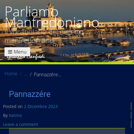
Parliamo
Manfredoniano
Il vocabolario del dialetto
manfredoniano
Menu
Home
Pannazzére
Pannazzére
Posted on
2 Dicembre 2023
By
tonino
Leave a comment