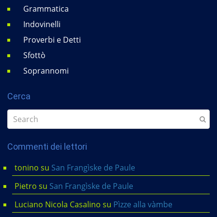
Grammatica
Indovinelli
Proverbi e Detti
Sfottò
Soprannomi
Cerca
Commenti dei lettori
tonino
su
San Frangìske de Paule
Pietro
su
San Frangìske de Paule
Luciano Nicola Casalino
su
Pìzze alla vàmbe