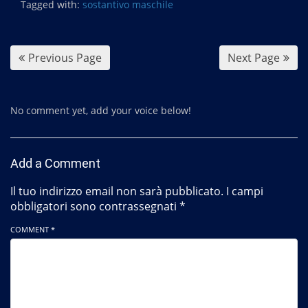
Tagged with:
sostantivo maschile
o
o
k
Previous Page
Next Page
No comment yet, add your voice below!
Add a Comment
Il tuo indirizzo email non sarà pubblicato.
I campi
obbligatori sono contrassegnati
*
COMMENT *