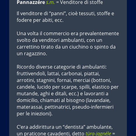
Pannazzére
s.m.
= Venditore di stoffe
Il venditore di “panni”, cioè tessuti, stoffe e
fodere per abiti, ecc.
Una volta il commercio era prevalentemente
svolto da venditori ambulanti, con un
carrettino tirato da un ciuchino o spinto da
un ragazzino.
Ricordo diverse categorie di ambulanti:
fruttivendoli, lattai, carbonai, piattai,
arrotini, stagnini, fornai, merciai (bottoni,
candele, lucido per scarpe, spilli, elastico per
mutande, aghi e ditali, ecc.) e lavoranti a
domicilio, chiamati al bisogno (lavandaie,
materassai, pettinatrici, pseudo-infermieri
per le iniezioni).
C’era addirittura un “dentista” ambulante,
un praticone cavadenti, detto
türa-jagnéle
=