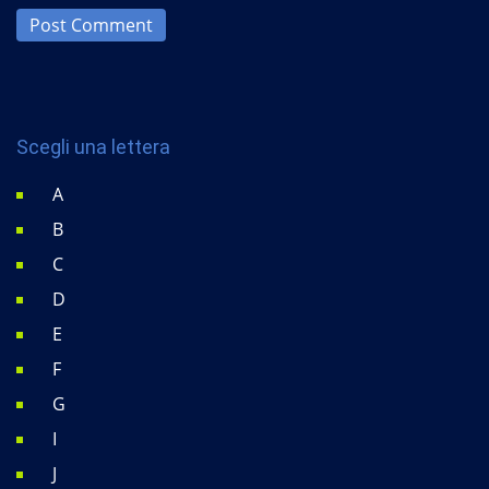
Post Comment
Scegli una lettera
A
B
C
D
E
F
G
I
J