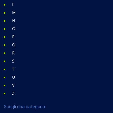
L
M
N
O
P
Q
R
S
T
U
V
Z
Scegli una categoria