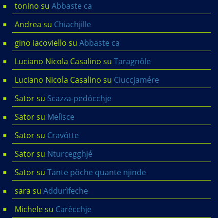
tonino
su
Abbaste ca
Andrea
su
Chiachjille
gino iacoviello
su
Abbaste ca
Luciano Nicola Casalino
su
Taragnöle
Luciano Nicola Casalino
su
Ciuccjamére
Sator
su
Scazza-pedócchje
Sator
su
Melìsce
Sator
su
Cravótte
Sator
su
Nturcegghjé
Sator
su
Tante pöche quante njinde
sara
su
Addurìfeche
Michele
su
Carècchje