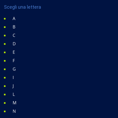
Scegli una lettera
A
B
C
D
E
F
G
I
J
L
M
N