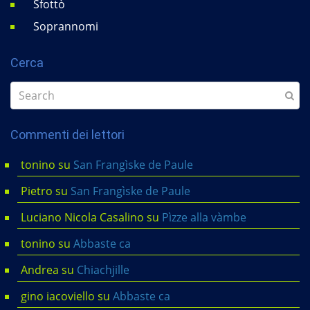
Sfottò
Soprannomi
Cerca
Commenti dei lettori
tonino
su
San Frangìske de Paule
Pietro
su
San Frangìske de Paule
Luciano Nicola Casalino
su
Pìzze alla vàmbe
tonino
su
Abbaste ca
Andrea
su
Chiachjille
gino iacoviello
su
Abbaste ca