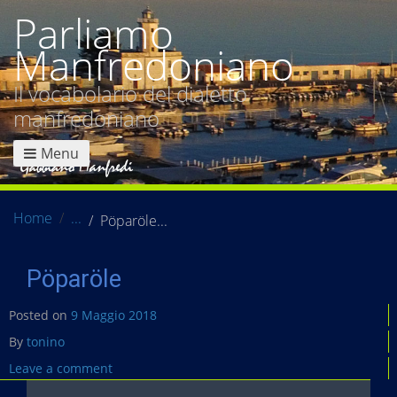
Parliamo
Manfredoniano
Il vocabolario del dialetto
manfredoniano
Menu
Home
Pöparöle
Pöparöle
Posted on
9 Maggio 2018
By
tonino
Leave a comment