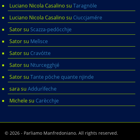
Luciano Nicola Casalino
su
Taragnöle
Luciano Nicola Casalino
su
Ciuccjamére
Sator
su
Scazza-pedócchje
Sator
su
Melìsce
Sator
su
Cravótte
Sator
su
Nturcegghjé
Sator
su
Tante pöche quante njinde
sara
su
Addurìfeche
Michele
su
Carècchje
© 2026 - Parliamo Manfredoniano. All rights reserved.