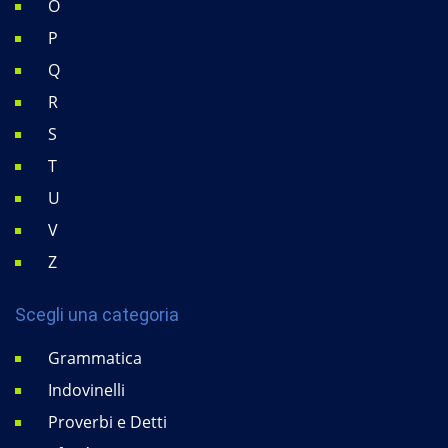
O
P
Q
R
S
T
U
V
Z
Scegli una categoria
Grammatica
Indovinelli
Proverbi e Detti