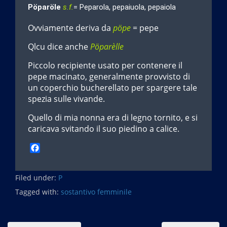
Pöparöle
s.f.
= Peparola, pepaiuola, pepaiola
Ovviamente deriva da
pöpe
= pepe
Qlcu dice anche
Pöparèlle
Piccolo recipiente usato per contenere il
pepe macinato, generalmente provvisto di
un coperchio bucherellato per spargere tale
spezia sulle vivande.
Quello di mia nonna era di legno tornito, e si
caricava svitando il suo piedino a calice.
F
a
c
Filed under:
e
P
b
Tagged with:
sostantivo femminile
o
o
k