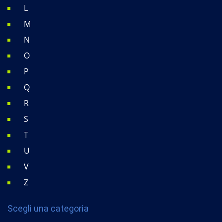
L
M
N
O
P
Q
R
S
T
U
V
Z
Scegli una categoria