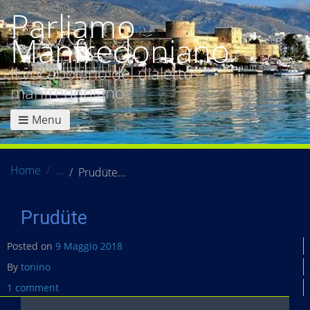
Parliamo
Manfredoniano
Il vocabolario del dialetto
manfredoniano
Menu
Home
Prudüte
Prudüte
Posted on
9 Maggio 2018
By
tonino
1 comment