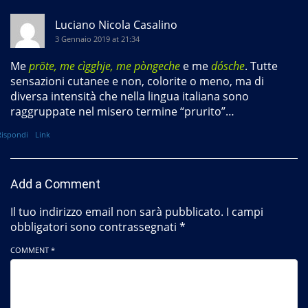
Luciano Nicola Casalino
3 Gennaio 2019 at 21:34
Me
pröte, me cìgghje, me pòngeche
e me
dósche
. Tutte
sensazioni cutanee e non, colorite o meno, ma di
diversa intensità che nella lingua italiana sono
raggruppate nel misero termine “prurito”…
Rispondi
Link
Add a Comment
Il tuo indirizzo email non sarà pubblicato.
I campi
obbligatori sono contrassegnati
*
COMMENT *