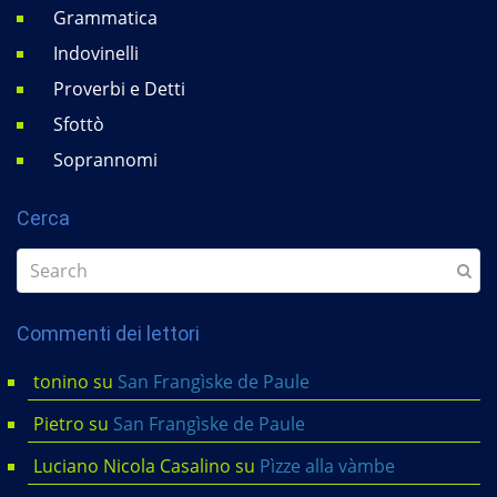
Grammatica
Indovinelli
Proverbi e Detti
Sfottò
Soprannomi
Cerca
Commenti dei lettori
tonino
su
San Frangìske de Paule
Pietro
su
San Frangìske de Paule
Luciano Nicola Casalino
su
Pìzze alla vàmbe