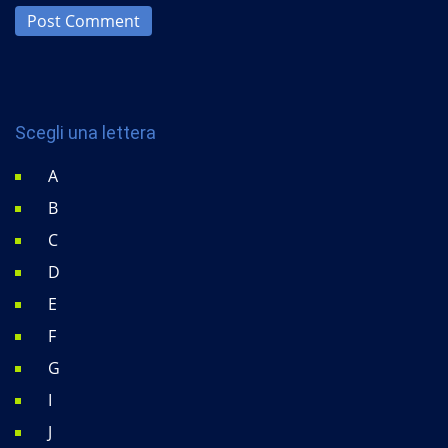
Post Comment
Scegli una lettera
A
B
C
D
E
F
G
I
J