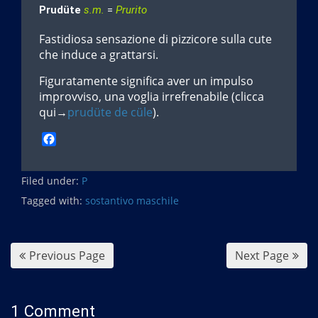
Prudüte
s.m.
=
Prurito
Fastidiosa sensazione di pizzicore sulla cute
che induce a grattarsi.
Figuratamente significa aver un impulso
improvviso, una voglia irrefrenabile (clicca
qui→
prudüte de cüle
).
F
a
c
Filed under:
e
P
b
Tagged with:
sostantivo maschile
o
o
k
Previous Page
Next Page
1 Comment