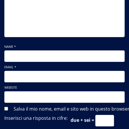
NAME *
EMAIL *
WEBSITE
Salva il mio nome, email e sito web in questo brows
Inserisci una risposta in cifre:
due + sei =