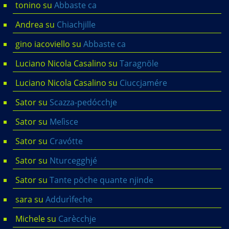
tonino
su
Abbaste ca
Andrea
su
Chiachjille
gino iacoviello
su
Abbaste ca
Luciano Nicola Casalino
su
Taragnöle
Luciano Nicola Casalino
su
Ciuccjamére
Sator
su
Scazza-pedócchje
Sator
su
Melìsce
Sator
su
Cravótte
Sator
su
Nturcegghjé
Sator
su
Tante pöche quante njinde
sara
su
Addurìfeche
Michele
su
Carècchje