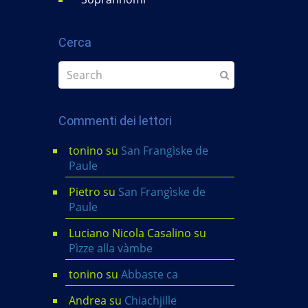
Cerca
Commenti dei lettori
tonino
su
San Frangìske de
Paule
Pietro
su
San Frangìske de
Paule
Luciano Nicola Casalino
su
Pìzze alla vàmbe
tonino
su
Abbaste ca
Andrea
su
Chiachjille