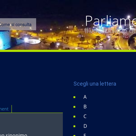
Parliam
Come si consulta
Il vocabolario 
Scegli una lettera
A
B
ment
C
D
suo sinonimo
E