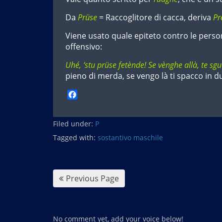
Da
Prüse
= Raccoglitore di cacca, deriva
Pr
Viene usato quale epiteto contro le pers
offensivo:
Uhé, ‘stu prüse fetènde! Se vènghe allà, te sgu
pieno di merda, se vengo là ti spacco in d
F
a
c
Filed under:
e
P
b
Tagged with:
sostantivo maschile
o
o
k
Previous Page
No comment yet, add your voice below!