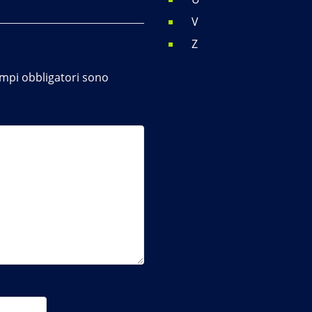
V
Z
ampi obbligatori sono