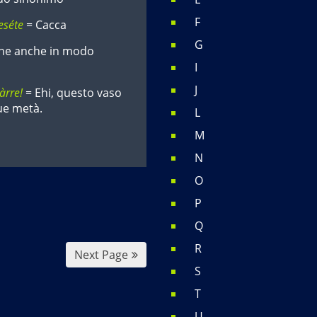
F
eséte
= Cacca
G
one anche in modo
I
J
àrre!
= Ehi, questo vaso
ue metà.
L
M
N
O
P
Q
R
Next Page
S
T
U