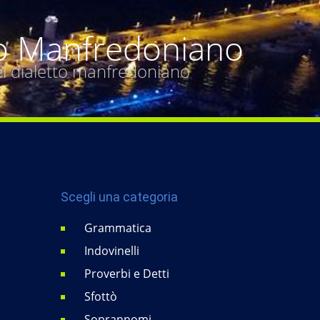
o Manfredoniano
del dialetto manfredoniano
Scegli una categoria
Grammatica
Indovinelli
Proverbi e Detti
Sfottò
Soprannomi