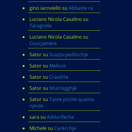
gino iacoviello
su
Abbaste ca
Luciano Nicola Casalino
su
Taragnöle
Luciano Nicola Casalino
su
Ciuccjamére
Sator
su
Scazza-pedócchje
Sator
su
Melìsce
Sator
su
Cravótte
Sator
su
Nturcegghjé
Sator
su
Tante pöche quante
njinde
sara
su
Addurìfeche
Michele
su
Carècchje