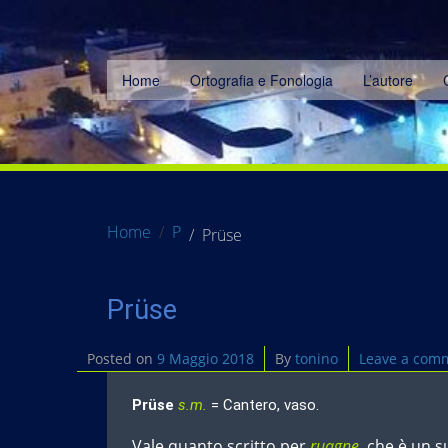
Home
Ortografia e Fonologia
L’autore
Home
P
Prüse
Prüse
Posted on
9 Maggio 2018
By
tonino
Leave a com
Prüse
s.m.
= Cantero, vaso.
Vale quanto scritto per
ruagne
, che è un 