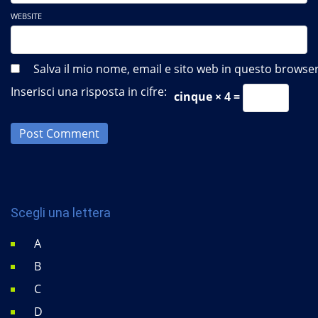
WEBSITE
Salva il mio nome, email e sito web in questo brows
Inserisci una risposta in cifre:
cinque × 4 =
Post Comment
Scegli una lettera
A
B
C
D