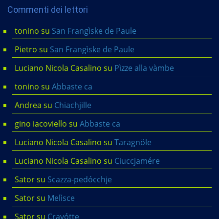
Commenti dei lettori
tonino
su
San Frangìske de Paule
Pietro
su
San Frangìske de Paule
Luciano Nicola Casalino
su
Pìzze alla vàmbe
tonino
su
Abbaste ca
Andrea
su
Chiachjille
gino iacoviello
su
Abbaste ca
Luciano Nicola Casalino
su
Taragnöle
Luciano Nicola Casalino
su
Ciuccjamére
Sator
su
Scazza-pedócchje
Sator
su
Melìsce
Sator
su
Cravótte