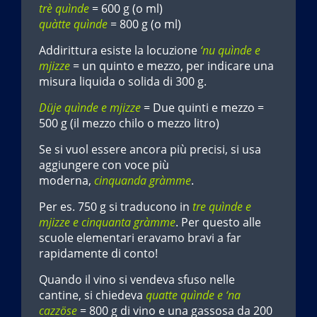
trè quìnde
= 600 g (o ml)
quàtte quìnde
= 800 g (o ml)
Addirittura esiste la locuzione
‘nu quìnde e
mjizze
= un quinto e mezzo, per indicare una
misura liquida o solida di 300 g.
Düje quìnde e mjizze
= Due quinti e mezzo =
500 g (il mezzo chilo o mezzo litro)
Se si vuol essere ancora più precisi, si usa
aggiungere con voce più
moderna,
cinquanda gràmme
.
Per es. 750 g si traducono in
tre quìnde e
mjizze e cinquanta gràmme
. Per questo alle
scuole elementari eravamo bravi a far
rapidamente di conto!
Quando il vino si vendeva sfuso nelle
cantine, si chiedeva
quatte quìnde e ‘na
cazzöse
= 800 g di vino e una gassosa da 200