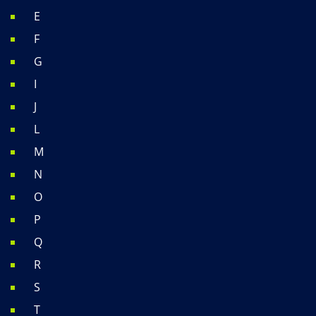
E
F
G
I
J
L
M
N
O
P
Q
R
S
T