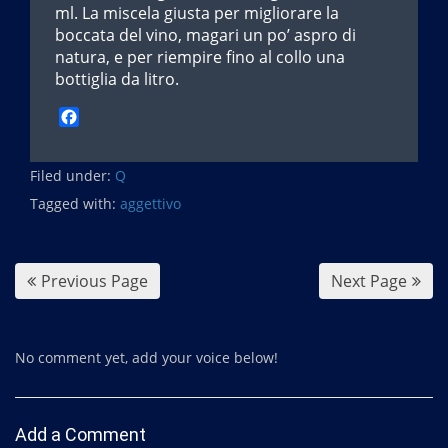
ml. La miscela giusta per migliorare la
boccata del vino, magari un po’ aspro di
natura, e per riempire fino al collo una
bottiglia da litro.
F
a
c
Filed under:
e
Q
b
Tagged with:
aggettivo
o
o
k
Previous Page
Next Page
No comment yet, add your voice below!
Add a Comment