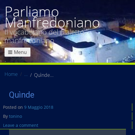
Parliamo
Manfredoniano
Il vocabolario del dialetto
manfredoniano
Menu
Home
Quìnde
Quìnde
Posted on
9 Maggio 2018
By
tonino
Leave a comment