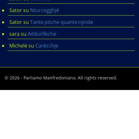
Sator
su
Nturcegghjé
Sator
su
Tante pöche quante njinde
sara
su
Addurìfeche
Michele
su
Carècchje
© 2026 - Parliamo Manfredoniano. All rights reserved.