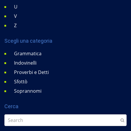
U
V
Z
Scegli una categoria
Grammatica
Indovinelli
Proverbi e Detti
Sfottò
Soprannomi
Cerca