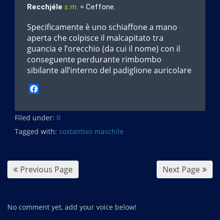
Recchjéle
s.m
. = Ceffone.
Specificamente è uno schiaffone a mano
aperta che colpisce il malcapitato tra
guancia e l’orecchio (da cui il nome) con il
conseguente perdurante rimbombo
sibilante all’interno del padiglione auricolare
F
a
c
Filed under:
e
R
b
Tagged with:
sostantivo maschile
o
o
k
Previous Page
Next Page
No comment yet, add your voice below!