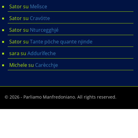
Sator
su
Melìsce
Sator
su
Cravótte
Sator
su
Nturcegghjé
Sator
su
Tante pöche quante njinde
sara
su
Addurìfeche
Michele
su
Carècchje
© 2026 - Parliamo Manfredoniano. All rights reserved.