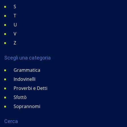
S
T
U
V
Z
Scegli una categoria
Grammatica
Indovinelli
Proverbi e Detti
Sfottò
Soprannomi
Cerca