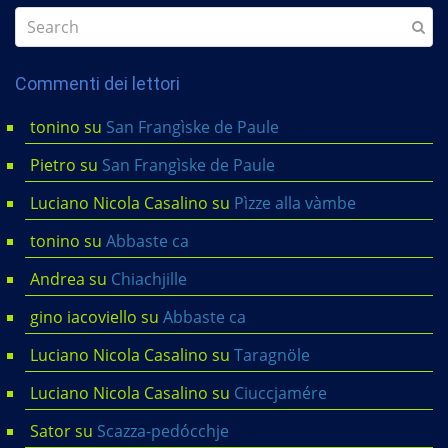
Commenti dei lettori
tonino
su
San Frangìske de Paule
Pietro
su
San Frangìske de Paule
Luciano Nicola Casalino
su
Pìzze alla vàmbe
tonino
su
Abbaste ca
Andrea
su
Chiachjille
gino iacoviello
su
Abbaste ca
Luciano Nicola Casalino
su
Taragnöle
Luciano Nicola Casalino
su
Ciuccjamére
Sator
su
Scazza-pedócchje