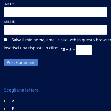
EMAIL *
WEBSITE
Salva il mio nome, email e sito web in questo brows
Inserisci una risposta in cifre:
18 − 5 =
Post Comment
Scegli una lettera
A
B