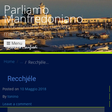
Parliamo
Manfredoniano
Il vocabolario del dialetto
manfredoniano
Menu
Home
Recchjéle
Recchjéle
Posted on
10 Maggio 2018
By
tonino
Leave a comment