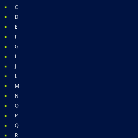
C
D
E
F
G
I
J
L
M
N
O
P
Q
R