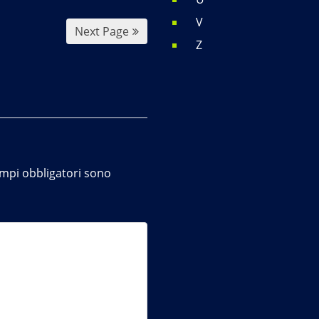
V
Next Page
Z
ampi obbligatori sono