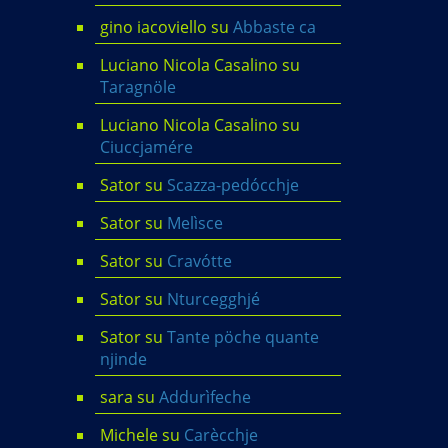
gino iacoviello
su
Abbaste ca
Luciano Nicola Casalino
su
Taragnöle
Luciano Nicola Casalino
su
Ciuccjamére
Sator
su
Scazza-pedócchje
Sator
su
Melìsce
Sator
su
Cravótte
Sator
su
Nturcegghjé
Sator
su
Tante pöche quante
njinde
sara
su
Addurìfeche
Michele
su
Carècchje