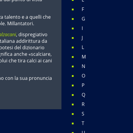
F
a talento e a quelli che
G
le. Millantatori.
I
alzacani
, dispregiativo
J
italiana addirittura da
L
potesi del dizionario
gnifica anche «scalciare,
M
ui che tira calci ai cani
N
O
nuno con la sua pronuncia
P
Q
R
S
T
U