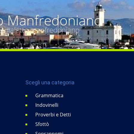
o Manfredoniano
del dialetto manfredoniano
Scegli una categoria
Grammatica
Indovinelli
Proverbi e Detti
Sfottò
Soprannomi