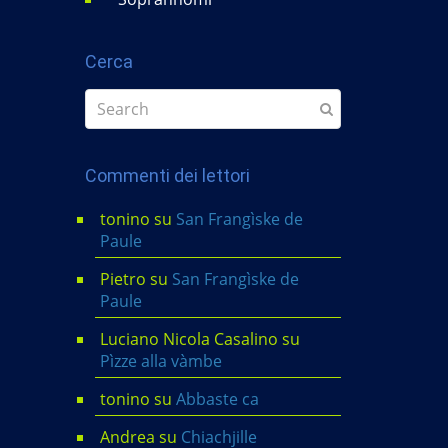
Cerca
Commenti dei lettori
tonino
su
San Frangìske de
Paule
Pietro
su
San Frangìske de
Paule
Luciano Nicola Casalino
su
Pìzze alla vàmbe
tonino
su
Abbaste ca
Andrea
su
Chiachjille