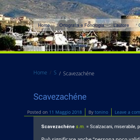
Home
Ortografia e Fonologia
L’autore
Home
S
Scavezachéne
Scavezachéne
Posted on
11 Maggio 2018
By
tonino
Leave a co
Scavezachéne
s.m.
= Scalzacani, miserabile, 
Può significare anche “persona poco valida