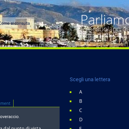
Parliam
Come si consulta
Il vocabolario 
Scegli una lettera
A
B
mment
C
poveraccio.
D
 dal punto di vista
E