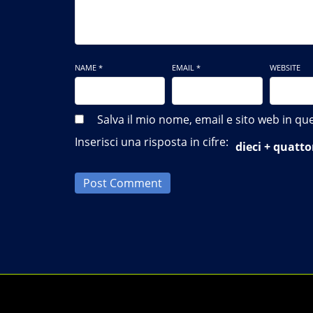
NAME *
EMAIL *
WEBSITE
Salva il mio nome, email e sito web in 
Inserisci una risposta in cifre:
dieci + quatto
Post Comment