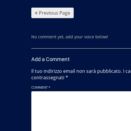
k
Previous Page
No comment yet, add your voice below!
Add a Comment
Il tuo indirizzo email non sarà pubblicato.
I c
contrassegnati
*
COMMENT *