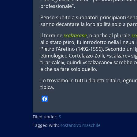
professionale”.
Penso subito a suonatori principianti senz
sanno decantare la loro abilità solo a paro
Il termine
scalzacane
, o anche al plurale
sc
allo stato puro, fu introdotto nella lingua 
Pietro l’Aretino (1492-1556). Secondo un’ i
etimologico Cortelazzo-Zolli, «scalzare» si
tirar calci», quindi «scalzacane» sarebbe col
e che sa fare solo quello.
Lo troviamo in tutti i dialetti d’Italia, og
tipica.
F
a
c
Filed under:
e
S
b
Tagged with:
sostantivo maschile
o
o