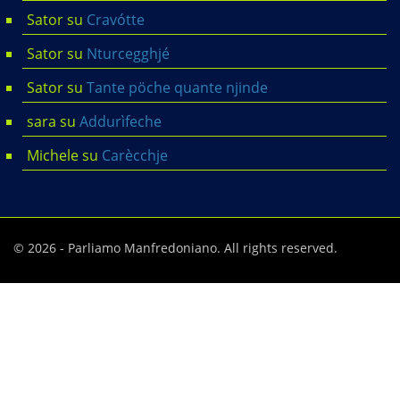
Sator
su
Cravótte
Sator
su
Nturcegghjé
Sator
su
Tante pöche quante njinde
sara
su
Addurìfeche
Michele
su
Carècchje
© 2026 - Parliamo Manfredoniano. All rights reserved.