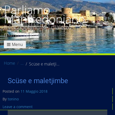
Parliamo
Manfredoniano
Il vocabolario del dialetto
manfredoniano
Menu
Home
Scüse e maletjimbe
Scüse e maletjimbe
Posted on
11 Maggio 2018
By
tonino
Leave a comment