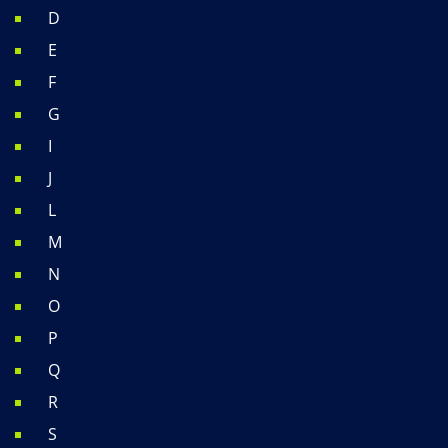
D
E
F
G
I
J
L
M
N
O
P
Q
R
S