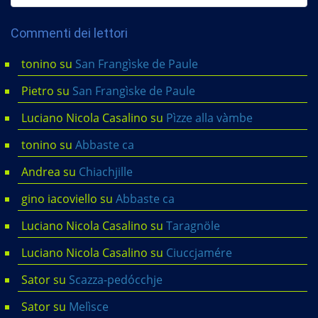
Commenti dei lettori
tonino
su
San Frangìske de Paule
Pietro
su
San Frangìske de Paule
Luciano Nicola Casalino
su
Pìzze alla vàmbe
tonino
su
Abbaste ca
Andrea
su
Chiachjille
gino iacoviello
su
Abbaste ca
Luciano Nicola Casalino
su
Taragnöle
Luciano Nicola Casalino
su
Ciuccjamére
Sator
su
Scazza-pedócchje
Sator
su
Melìsce