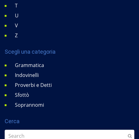
T
U
V
Z
Scegli una categoria
Grammatica
Indovinelli
Proverbi e Detti
Sfottò
Soprannomi
Cerca