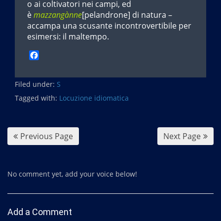
o ai coltivatori nei campi, ed
è
mazzangànne
[pelandrone] di natura –
accampa una scusante incontrovertibile per
esimersi: il maltempo.
F
a
c
Filed under:
e
S
b
Tagged with:
Locuzione idiomatica
o
o
k
Previous Page
Next Page
No comment yet, add your voice below!
Add a Comment