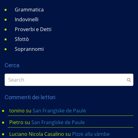
Grammatica
Indovinelli
Proverbi e Detti
Sfottò
Soprannomi
Cerca
Commenti dei lettori
tonino
su
San Frangìske de Paule
Pietro
su
San Frangìske de Paule
Luciano Nicola Casalino
su
Pìzze alla vàmbe