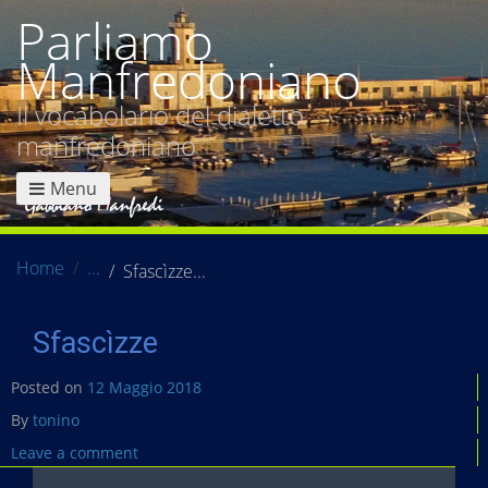
Parliamo
Manfredoniano
Il vocabolario del dialetto
manfredoniano
Menu
Home
Sfascìzze
Sfascìzze
Posted on
12 Maggio 2018
By
tonino
Leave a comment