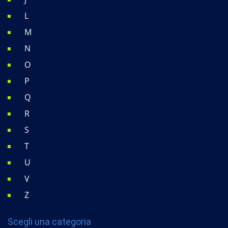
L
M
N
O
P
Q
R
S
T
U
V
Z
Scegli una categoria