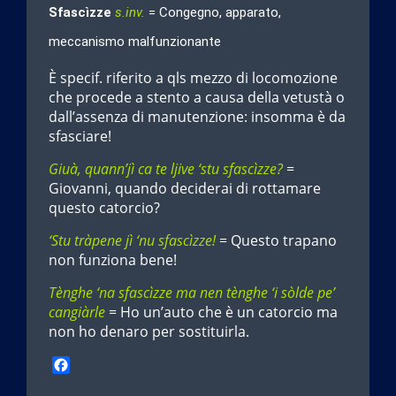
Sfascìzze
s.inv.
= Congegno, apparato,
meccanismo malfunzionante
È specif. riferito a qls mezzo di locomozione
che procede a stento a causa della vetustà o
dall’assenza di manutenzione: insomma è da
sfasciare!
Giuà, quann’jì ca te ljive ‘stu sfascìzze?
=
Giovanni, quando deciderai di rottamare
questo catorcio?
‘Stu tràpene jì ‘nu sfascìzze!
= Questo trapano
non funziona bene!
Tènghe ‘na sfascìzze ma nen tènghe ‘i sòlde pe’
cangiàrle
= Ho un’auto che è un catorcio ma
non ho denaro per sostituirla.
F
a