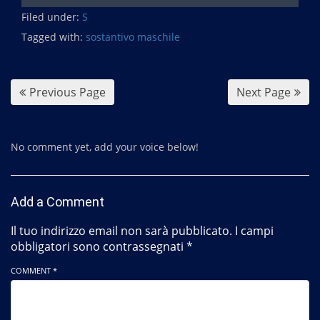
c
Filed under:
e
S
b
Tagged with:
sostantivo maschile
o
o
k
Previous Page
Next Page
No comment yet, add your voice below!
Add a Comment
Il tuo indirizzo email non sarà pubblicato.
I campi
obbligatori sono contrassegnati
*
COMMENT *