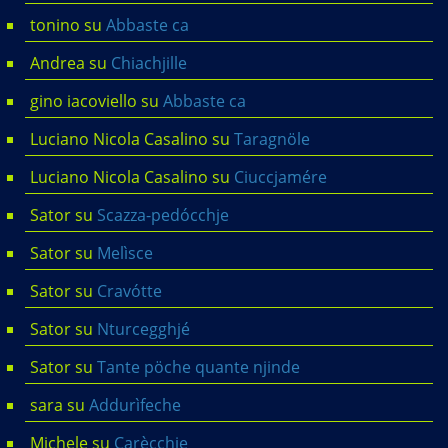
tonino
su
Abbaste ca
Andrea
su
Chiachjille
gino iacoviello
su
Abbaste ca
Luciano Nicola Casalino
su
Taragnöle
Luciano Nicola Casalino
su
Ciuccjamére
Sator
su
Scazza-pedócchje
Sator
su
Melìsce
Sator
su
Cravótte
Sator
su
Nturcegghjé
Sator
su
Tante pöche quante njinde
sara
su
Addurìfeche
Michele
su
Carècchje