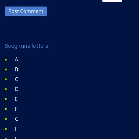
Post Comment
Scegli una lettera
A
B
C
D
E
F
G
I
J