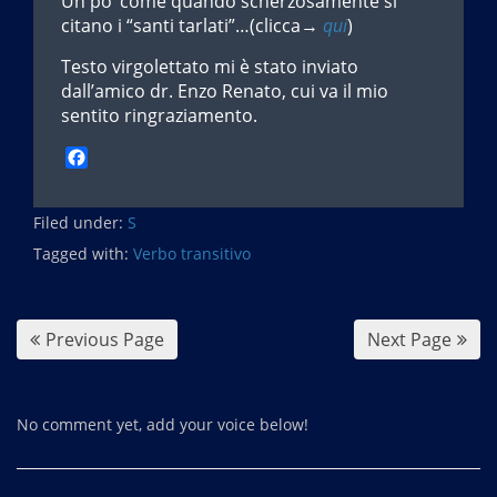
Un po’ come quando scherzosamente si
citano i “santi tarlati”…(clicca→
qui
)
Testo virgolettato mi è stato inviato
dall’amico dr. Enzo Renato, cui va il mio
sentito ringraziamento.
F
a
c
Filed under:
e
S
b
Tagged with:
Verbo transitivo
o
o
k
Previous Page
Next Page
No comment yet, add your voice below!