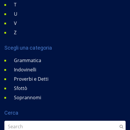
T
U
V
Z
Scegli una categoria
Grammatica
Indovinelli
Proverbi e Detti
Sfottò
Soprannomi
Cerca