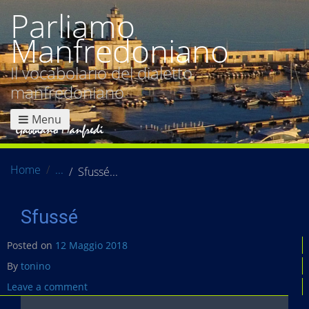
Parliamo
Manfredoniano
Il vocabolario del dialetto
manfredoniano
Menu
Home
Sfussé
Sfussé
Posted on
12 Maggio 2018
By
tonino
Leave a comment