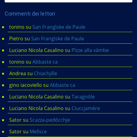
Commenti dei lettori
tonino
su
San Frangìske de Paule
Pietro
su
San Frangìske de Paule
Luciano Nicola Casalino
su
Pìzze alla vàmbe
tonino
su
Abbaste ca
Andrea
su
Chiachjille
gino iacoviello
su
Abbaste ca
Luciano Nicola Casalino
su
Taragnöle
Luciano Nicola Casalino
su
Ciuccjamére
Sator
su
Scazza-pedócchje
Sator
su
Melìsce