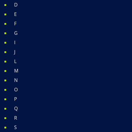
D
E
F
G
I
J
L
M
N
O
P
Q
R
S