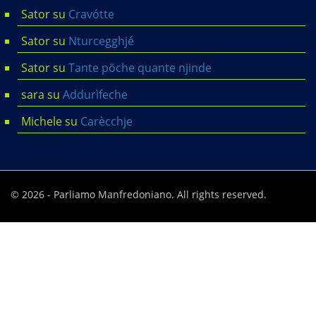
Sator
su
Cravótte
Sator
su
Nturcegghjé
Sator
su
Tante pöche quante njinde
sara
su
Addurìfeche
Michele
su
Carècchje
© 2026 - Parliamo Manfredoniano. All rights reserved.