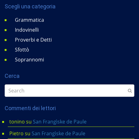
Scegli una categoria
Grammatica
Indovinelli
Proverbi e Detti
Sfottò
Soprannomi
Cerca
Commenti dei lettori
tonino
su
San Frangìske de Paule
Pietro
su
San Frangìske de Paule