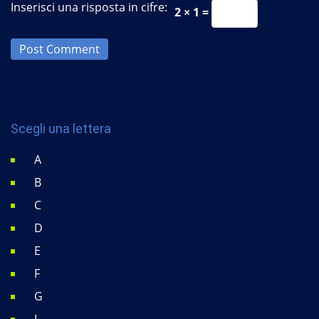
Inserisci una risposta in cifre:
2 × 1 =
Post Comment
Scegli una lettera
A
B
C
D
E
F
G
I