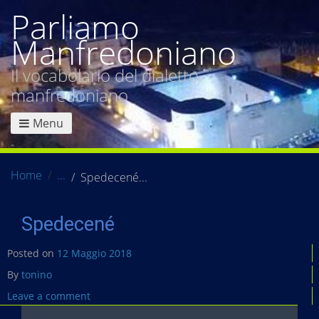
Parliamo
Manfredoniano
Il vocabolario del dialetto
manfredoniano
Menu
Home
Spedecené
Spedecené
Posted on
12 Maggio 2018
By
tonino
Leave a comment