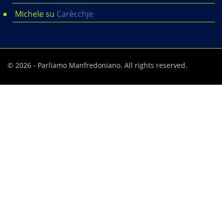
Michele
su
Carècchje
© 2026 - Parliamo Manfredoniano. All rights reserved.