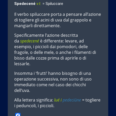
Spedecené
v.t.
= Spiluccare
Il verbo spiluccare porta a pensare all’azione
di togliere gli acini di uva dal grappolo e
mangiarli direttamente.
Specificamente l’azione descritta
da
spedecené
è differente: levare, ad
esempio, i piccioli dai pomodori, delle
fragole, o delle mele, o anche i filamenti di
bisso dalle cozze prima di aprirle o di
lessarle.
Insomma i ‘frutti’ hanno bisogno di una
operazione successiva, non sono di uso
immediato come nel caso dei chicchi
dell’uva.
Alla lettera significa:
lué i
pedeciüne
= togliere
i peduncoli, i piccioli.
F