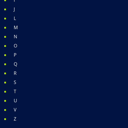
J
L
M
N
O
P
Q
R
S
T
U
V
Z