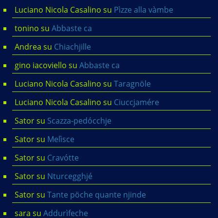
Luciano Nicola Casalino
su
Pìzze alla vàmbe
tonino
su
Abbaste ca
Andrea
su
Chiachjille
gino iacoviello
su
Abbaste ca
Luciano Nicola Casalino
su
Taragnöle
Luciano Nicola Casalino
su
Ciuccjamére
Sator
su
Scazza-pedócchje
Sator
su
Melìsce
Sator
su
Cravótte
Sator
su
Nturcegghjé
Sator
su
Tante pöche quante njinde
sara
su
Addurìfeche