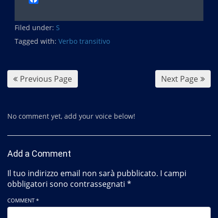
a
c
Filed under:
e
S
b
Tagged with:
Verbo transitivo
o
o
k
Previous Page
Next Page
No comment yet, add your voice below!
Add a Comment
Il tuo indirizzo email non sarà pubblicato.
I campi
obbligatori sono contrassegnati
*
COMMENT *