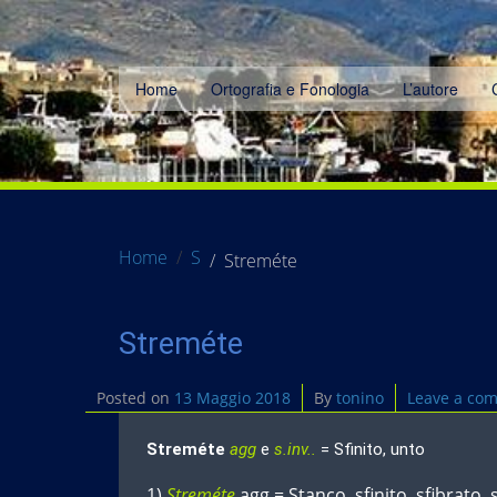
Home
Ortografia e Fonologia
L’autore
Home
S
Streméte
Streméte
Posted on
13 Maggio 2018
By
tonino
Leave a co
Streméte
agg
e
s.inv..
= Sfinito, unto
1)
Streméte
agg = Stanco, sfinito, sfibrato, 