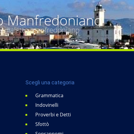
o Manfredoniano
del dialetto manfredoniano
Scegli una categoria
Grammatica
Indovinelli
Proverbi e Detti
Sfottò
Soprannomi