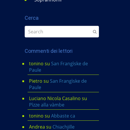
Cerca
Commenti dei lettori
tonino
su
San Frangìske de
Paule
Pietro
su
San Frangìske de
Paule
Luciano Nicola Casalino
su
Pìzze alla vàmbe
tonino
su
Abbaste ca
Andrea
su
Chiachjille