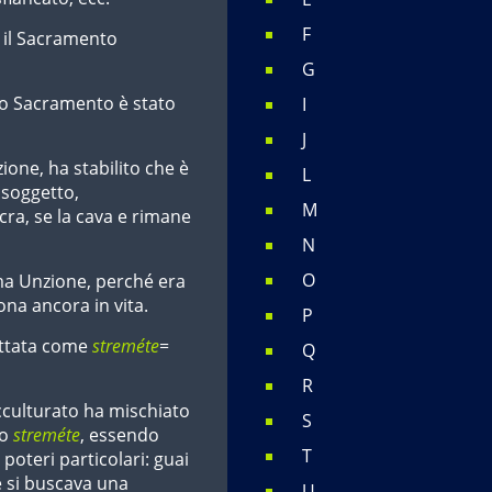
F
 il Sacramento
G
sto Sacramento è stato
I
J
ione, ha stabilito che è
L
 soggetto,
M
cra, se la cava e rimane
N
O
ema Unzione, perché era
ona ancora in vita.
P
ettata come
streméte
=
Q
R
culturato ha mischiato
S
lo
streméte
, essendo
T
poteri particolari: guai
e si buscava una
U