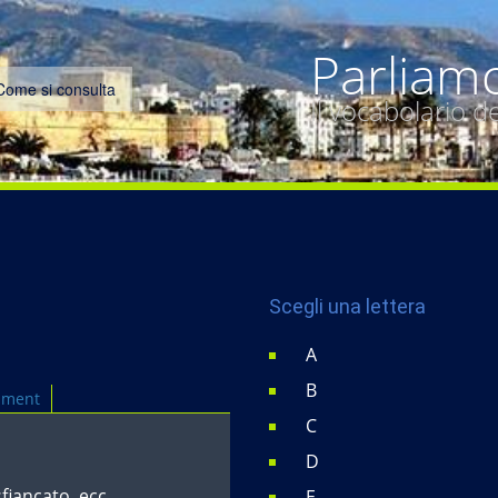
Parliam
Come si consulta
Il vocabolario 
Scegli una lettera
A
B
mment
C
D
sfiancato, ecc.
E