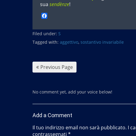
sua
sendènze
!
F
a
c
Filed under:
e
S
b
Tagged with:
aggettivo
,
sostantivo invariabile
o
o
k
Previous Page
No comment yet, add your voice below!
Add a Comment
Il tuo indirizzo email non sarà pubblicato.
I c
contrassegnati
*