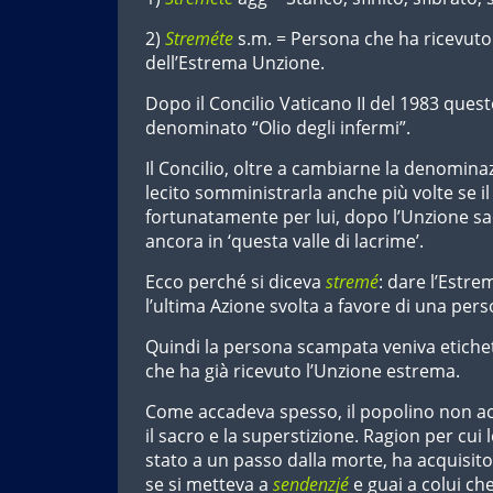
2)
Streméte
s.m. = Persona che ha ricevuto
dell’Estrema Unzione.
Dopo il Concilio Vaticano II del 1983 que
denominato “Olio degli infermi”.
Il Concilio, oltre a cambiarne la denominaz
lecito somministrarla anche più volte se il
fortunatamente per lui, dopo l’Unzione sa
ancora in ‘questa valle di lacrime’.
Ecco perché si diceva
stremé
: dare l’Estr
l’ultima Azione svolta a favore di una pers
Quindi la persona scampata veniva etich
che ha già ricevuto l’Unzione estrema.
Come accadeva spesso, il popolino non ac
il sacro e la superstizione. Ragion per cui 
stato a un passo dalla morte, ha acquisito 
se si metteva a
sendenzjé
e guai a colui ch