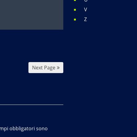
V
Z
Next Page
ampi obbligatori sono