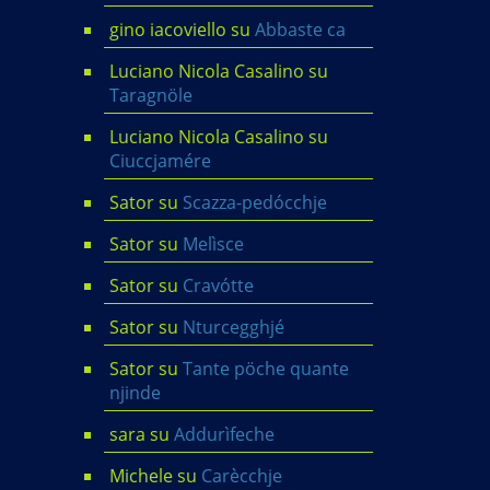
gino iacoviello
su
Abbaste ca
Luciano Nicola Casalino
su
Taragnöle
Luciano Nicola Casalino
su
Ciuccjamére
Sator
su
Scazza-pedócchje
Sator
su
Melìsce
Sator
su
Cravótte
Sator
su
Nturcegghjé
Sator
su
Tante pöche quante
njinde
sara
su
Addurìfeche
Michele
su
Carècchje