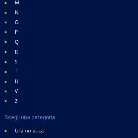
M
N
O
P
Q
R
S
T
U
V
Z
Scegli una categoria
Grammatica