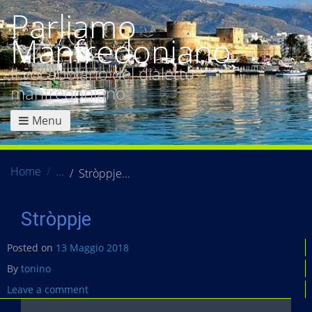
Parliamo
Manfredoniano
Il vocabolario del dialetto
manfredoniano
Menu
Home
Stròppje
Stròppje
Posted on
13 Maggio 2018
By
tonino
Leave a comment