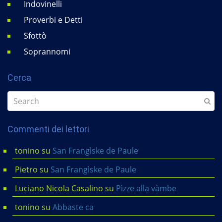
Indovinelli
Proverbi e Detti
Sfottò
Soprannomi
Cerca
Commenti dei lettori
tonino
su
San Frangìske de Paule
Pietro
su
San Frangìske de Paule
Luciano Nicola Casalino
su
Pìzze alla vàmbe
tonino
su
Abbaste ca