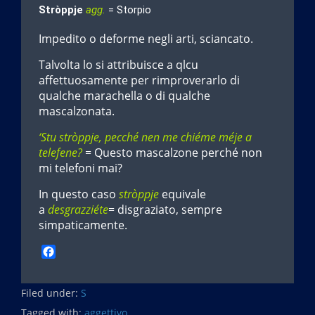
Stròppje
agg.
= Storpio
Impedito o deforme negli arti, sciancato.
Talvolta lo si attribuisce a qlcu
affettuosamente per rimproverarlo di
qualche marachella o di qualche
mascalzonata.
‘Stu stròppje, pecché nen me chiéme méje a
telefene?
= Questo mascalzone perché non
mi telefoni mai?
In questo caso
stròppje
equivale
a
desgrazziéte
= disgraziato, sempre
simpaticamente.
F
a
c
Filed under:
e
S
b
Tagged with:
aggettivo