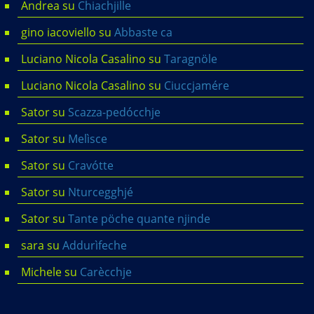
Andrea
su
Chiachjille
gino iacoviello
su
Abbaste ca
Luciano Nicola Casalino
su
Taragnöle
Luciano Nicola Casalino
su
Ciuccjamére
Sator
su
Scazza-pedócchje
Sator
su
Melìsce
Sator
su
Cravótte
Sator
su
Nturcegghjé
Sator
su
Tante pöche quante njinde
sara
su
Addurìfeche
Michele
su
Carècchje