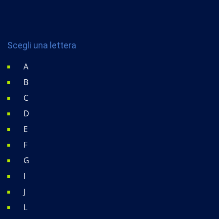
Scegli una lettera
A
B
C
D
E
F
G
I
J
L