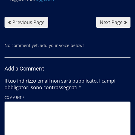
o
o
k
Previous Page
Next Page
No comment yet, add your voice below!
Add a Comment
Il tuo indirizzo email non sarà pubblicato.
I campi
obbligatori sono contrassegnati
*
COMMENT *