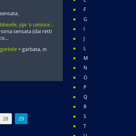
F
 sensata.
G
abbaséte, jüje ‘u canòsce…
I
sona sensata (dai retti
sco…
J
L
ggarbéte
= garbata, in
M
N
O
P
Q
R
S
28
29
T
U