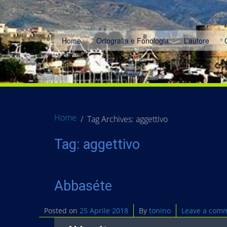
Home
Ortografia e Fonologia
L’autore
Home
Tag Archives: aggettivo
Tag:
aggettivo
Abbaséte
Posted on
25 Aprile 2018
By
tonino
Leave a com