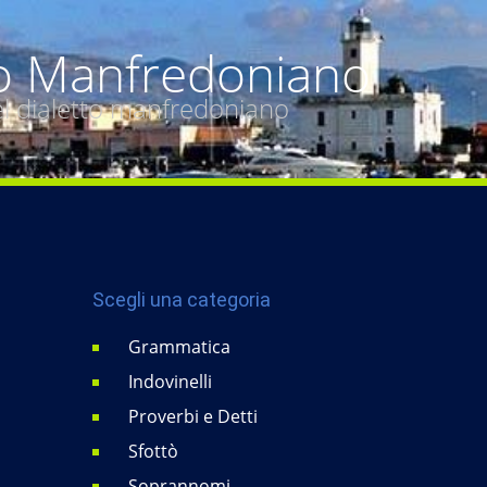
o Manfredoniano
del dialetto manfredoniano
Scegli una categoria
Grammatica
Indovinelli
Proverbi e Detti
Sfottò
Soprannomi