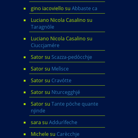
gino iacoviello
su
Abbaste ca
Luciano Nicola Casalino
su
Taragnöle
Luciano Nicola Casalino
su
Ciuccjamére
Sator
su
Scazza-pedócchje
Sator
su
Melìsce
Sator
su
Cravótte
Sator
su
Nturcegghjé
Sator
su
Tante pöche quante
njinde
sara
su
Addurìfeche
Michele
su
Carècchje