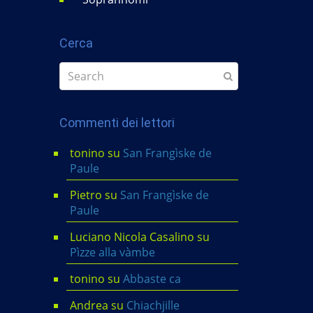
Cerca
Commenti dei lettori
tonino
su
San Frangìske de
Paule
Pietro
su
San Frangìske de
Paule
Luciano Nicola Casalino
su
Pìzze alla vàmbe
tonino
su
Abbaste ca
Andrea
su
Chiachjille