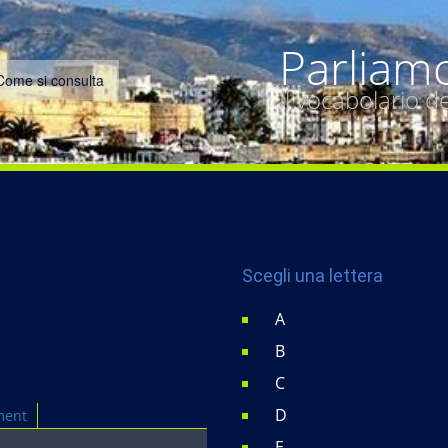
Parliam
Come si consulta
Il vocabolario 
Scegli una lettera
A
B
C
D
ment
E