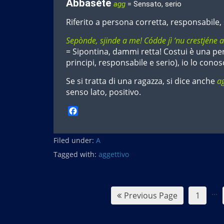
Abbaséte
agg
= Sensato, serio
Riferito a persona corretta, responsabile,
Sepònde, sjinde a me! Códde jì ‘nu crestjéne 
= Sipontina, dammi retta! Costui è una per
principi, responsabile e serio), io lo cono
Se si tratta di una ragazza, si dice anche
a
senso lato, positivo.
F
a
c
Filed under:
e
A
b
Tagged with:
aggettivo
o
o
k
...
Previous Page
1