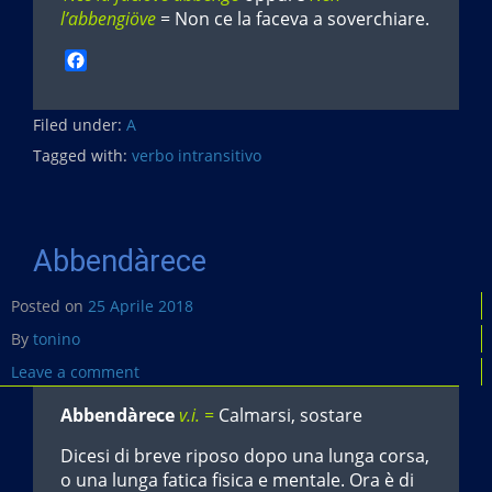
l’abbengiöve
= Non ce la faceva a soverchiare.
F
a
c
Filed under:
e
A
b
Tagged with:
verbo intransitivo
o
o
k
Abbendàrece
Posted on
25 Aprile 2018
By
tonino
Leave a comment
Abbendàrece
v.i. =
Calmarsi, sostare
Dicesi di breve riposo dopo una lunga corsa,
o una lunga fatica fisica e mentale. Ora è di