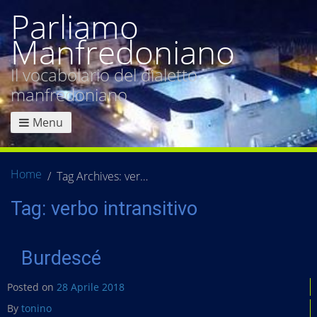
Parliamo
Manfredoniano
Il vocabolario del dialetto
manfredoniano
Menu
Home
Tag Archives: verbo intransitivo
Tag:
verbo intransitivo
Burdescé
Posted on
28 Aprile 2018
By
tonino