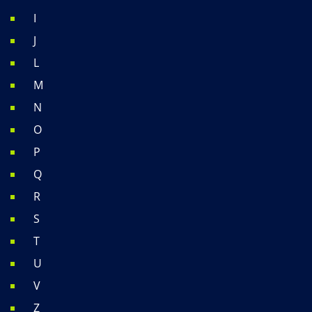
I
J
L
M
N
O
P
Q
R
S
T
U
V
Z