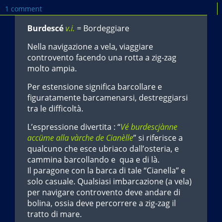
1 comment
Burdescé
v.i.
= Bordeggiare
Nella navigazione a vela, viaggiare
controvento facendo una rotta a zig-zag
molto ampia.
Per estensione significa barcollare e
figuratamente barcamenarsi, destreggiarsi
tra le difficoltà.
L’espressione divertita : “
Vé burdescjànne
accüme alla vàrche de Cianèlle
” si riferisce a
qualcuno che esce ubriaco dall’osteria, e
cammina barcollando e qua e di là.
Il paragone con la barca di tale “Cianella” e
solo casuale. Qualsiasi imbarcazione (a vela)
per navigare controvento deve andare di
bolina, ossia deve percorrere a zig-zag il
tratto di mare.