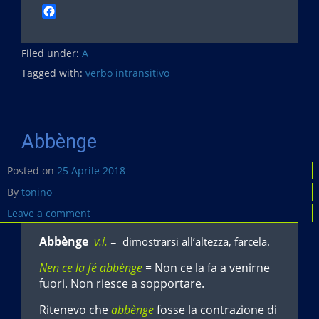
F
a
c
Filed under:
e
A
b
Tagged with:
verbo intransitivo
o
o
k
Abbènge
Posted on
25 Aprile 2018
By
tonino
Leave a comment
Abbènge
v.i.
= dimostrarsi all’altezza, farcela.
Nen ce la fé abbènge
= Non ce la fa a venirne
fuori. Non riesce a sopportare.
Ritenevo che
abbènge
fosse la contrazione di