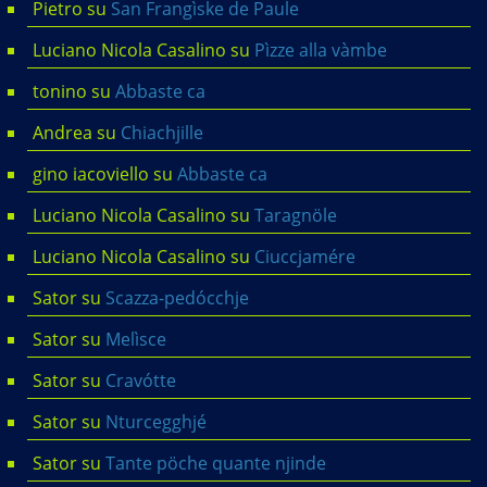
Pietro
su
San Frangìske de Paule
Luciano Nicola Casalino
su
Pìzze alla vàmbe
tonino
su
Abbaste ca
Andrea
su
Chiachjille
gino iacoviello
su
Abbaste ca
Luciano Nicola Casalino
su
Taragnöle
Luciano Nicola Casalino
su
Ciuccjamére
Sator
su
Scazza-pedócchje
Sator
su
Melìsce
Sator
su
Cravótte
Sator
su
Nturcegghjé
Sator
su
Tante pöche quante njinde