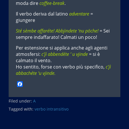
moda dire
coffee-break
.
Il verbo deriva dal latino
adventare
=
giungere
Sté sèmbe affaréte! Abbjindete ‘nu pöche!
= Sei
sempre indaffarato! Calmati un poco!
Per estensione si applica anche agli agenti
atmosfersi:
c’jì abbendéte ‘ u vjinde
= si è
calmato il vento.
Ho sentito, forse con verbo più specifico,
c’jì
abbachéte ‘u vjinde.
F
a
c
Filed under:
e
A
b
Tagged with:
verbo intransitivo
o
o
k