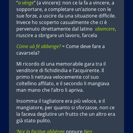
“
a vènge
” (a vincere): non ce la fa a vincere, a
sopportare, a completare un’azione con le
sue forze, a uscire da una situazione difficile.
Invece ho scoperto casualmente che ci è
pervenuto direttamente dal latino
abvincere
,
riuscire a sbrigare un lavoro, farcela
Cϋme uà fé abbenge?
= Come deve fare a
cavarsela?
Mi ricordo di una memorabile gara tra il
venditore di fichidindia e l’acquirente. Il
primo li nettava velocemente col suo
coltellino affilato, e il secondo li mangiava
man mano che l’altro li apriva.
Insomma il tagliatore era più veloce, e il
mangiatore, per quanto si sforzasse, non ce
la faceva deglutire un frutto che un altro era
già stato pulito.
‘Nce la faciöve abbènge
oppure
Nen