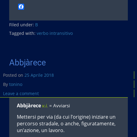
F
a
c
Filed under:
e
B
b
Tagged with:
verbo intransitivo
o
o
k
Abbjàrece
Posted on
25 Aprile 2018
By
tonino
Leave a comment
Abbjàrece
v.i.
= Avviarsi
Mettersi per via (da cui l’origine) iniziare un
percorso stradale, o anche, figuratamente,
un’azione, un lavoro.