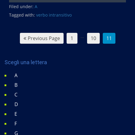
c
Filed under:
e
A
b
Tagged with:
verbo intransitivo
o
o
k
...
Previous Page
1
10
11
Scegli una lettera
A
B
C
D
E
F
G