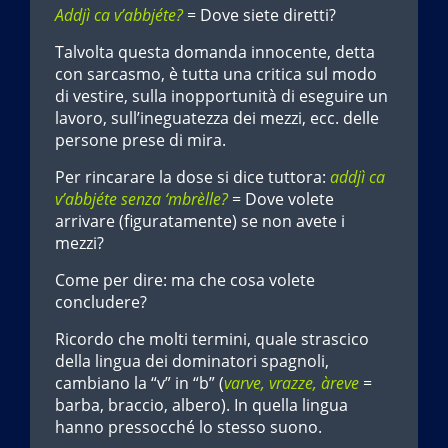
Addjì ca v’abbjéte?
= Dove siete diretti?
Talvolta questa domanda innocente, detta
con sarcasmo, è tutta una critica sul modo
di vestire, sulla inopportunità di eseguire un
lavoro, sull’ineguatezza dei mezzi, ecc. delle
persone prese di mira.
Per rincarare la dose si dice tuttora:
addjì ca
v’abbjéte senza ‘mbrèlle?
= Dove volete
arrivare (figuratamente) se non avete i
mezzi?
Come per dire: ma che cosa volete
concludere?
Ricordo che molti termini, quale strascico
della lingua dei dominatori spagnoli,
cambiano la “v” in “b” (
varve, vrazze, àreve
=
barba, braccio, albero). In quella lingua
hanno pressocché lo stesso suono.