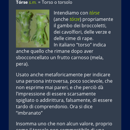
Tórse
s.m.
= Torso o torsolo
Intendiamo con
tórse
(anche
tórze
) propriamente
il gambo dei broccoletti,
dei cavolfiori, delle verze e
delle cime di rape.
In italiano “torso” indica
anche quello che rimane dopo aver
sbocconcellato un frutto carnoso (mela,
pera).
Usato anche metaforicamente per indicare
una persona introversa, poco socievole, che
non esprime mai pareri, e che perciò dà
l’impressione di essere scarsamente
spigliato o addirittura, falsamente, di essere
tardo di comprendonio. Ora si dice
“imbranato”
Insomma uno che non alcun valore, proprio