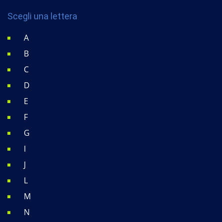
Scegli una lettera
A
B
C
D
E
F
G
I
J
L
M
N