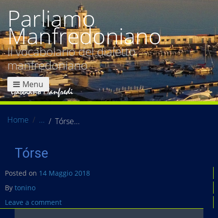
Parliamo
Manfredoniano
Il vocabolario del dialetto
manfredoniano
Menu
Home
Tórse
Tórse
Posted on
14 Maggio 2018
By
tonino
Leave a comment