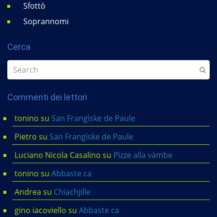
Sfottò
Soprannomi
Cerca
Commenti dei lettori
tonino
su
San Frangìske de Paule
Pietro
su
San Frangìske de Paule
Luciano Nicola Casalino
su
Pìzze alla vàmbe
tonino
su
Abbaste ca
Andrea
su
Chiachjille
gino iacoviello
su
Abbaste ca