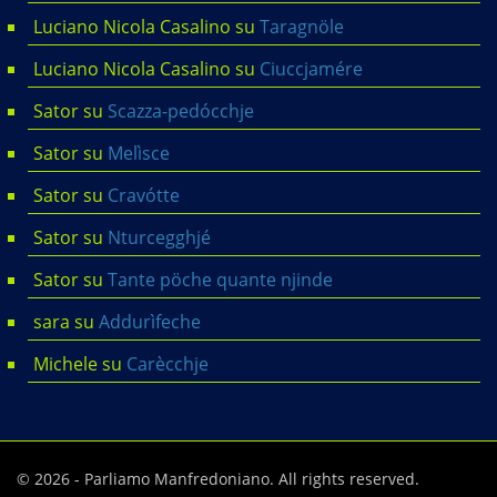
Luciano Nicola Casalino
su
Taragnöle
Luciano Nicola Casalino
su
Ciuccjamére
Sator
su
Scazza-pedócchje
Sator
su
Melìsce
Sator
su
Cravótte
Sator
su
Nturcegghjé
Sator
su
Tante pöche quante njinde
sara
su
Addurìfeche
Michele
su
Carècchje
© 2026 - Parliamo Manfredoniano. All rights reserved.