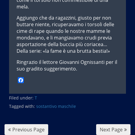
come il torsolo non commestibile di una
mela.
Aggiungo che da ragazzini, giusto per non
buttare niente, ricuperavamo i torsoli delle
cime di rape quando le nostre mamme le
mondavano, e li mangiavamo crudi previa
asportazione della buccia più coriacea…
Della serie: «la fame è una brutta bestia!»
Ringrazio il lettore Giovanni Ognissanti per il
suo gradito suggerimento.
F
a
c
Filed under:
e
T
b
Tagged with:
sostantivo maschile
o
o
k
Previous Page
Next Page