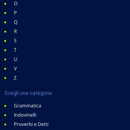
O
P
Q
R
S
T
U
V
Z
Scegli una categoria
Grammatica
Indovinelli
Proverbi e Detti