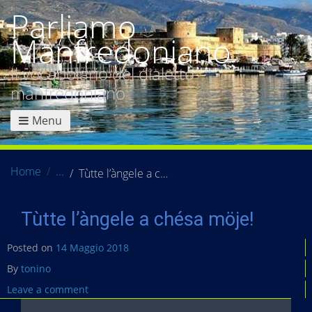
Parliamo
Manfredoniano
Il vocabolario del dialetto
manfredoniano
Menu
Home
Tùtte l’àngele a chésa möje!
Tùtte l’àngele a chésa möje!
Posted on
14 Maggio 2018
By
tonino
Leave a comment