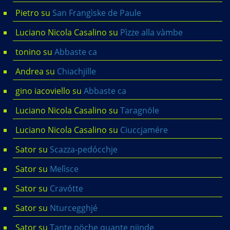
Pietro
su
San Frangìske de Paule
Luciano Nicola Casalino
su
Pìzze alla vàmbe
tonino
su
Abbaste ca
Andrea
su
Chiachjille
gino iacoviello
su
Abbaste ca
Luciano Nicola Casalino
su
Taragnöle
Luciano Nicola Casalino
su
Ciuccjamére
Sator
su
Scazza-pedócchje
Sator
su
Melìsce
Sator
su
Cravótte
Sator
su
Nturcegghjé
Sator
su
Tante pöche quante njinde