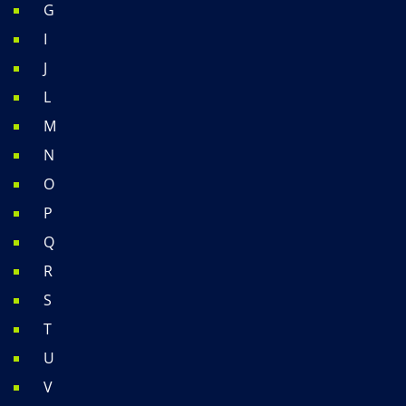
G
I
J
L
M
N
O
P
Q
R
S
T
U
V