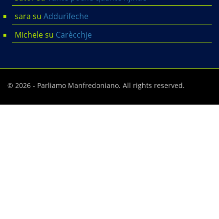
sara
su
Addurìfeche
Michele
su
Carècchje
© 2026 - Parliamo Manfredoniano. All rights reserved.