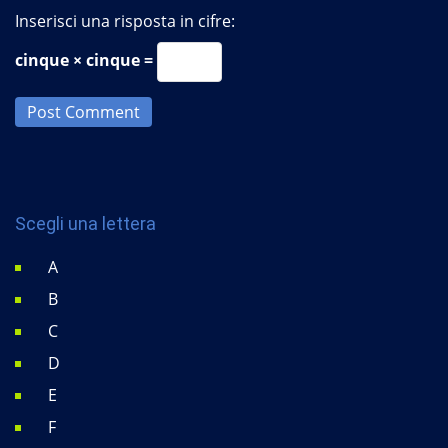
Inserisci una risposta in cifre:
cinque × cinque =
Post Comment
Scegli una lettera
A
B
C
D
E
F