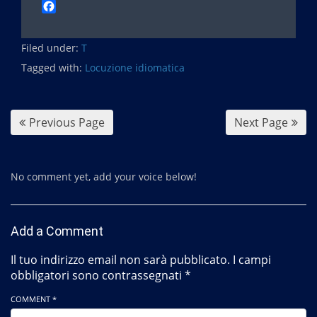
F
a
c
Filed under:
e
T
b
Tagged with:
Locuzione idiomatica
o
o
k
Previous Page
Next Page
No comment yet, add your voice below!
Add a Comment
Il tuo indirizzo email non sarà pubblicato.
I campi
obbligatori sono contrassegnati
*
COMMENT *