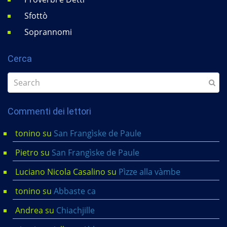
Sfottò
Soprannomi
Cerca
Commenti dei lettori
tonino
su
San Frangìske de Paule
Pietro
su
San Frangìske de Paule
Luciano Nicola Casalino
su
Pìzze alla vàmbe
tonino
su
Abbaste ca
Andrea
su
Chiachjille