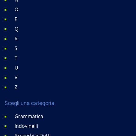
O
P
Q
R
S
T
U
V
Z
Scegli una categoria
Grammatica
Indovinelli
Proverbi e Detti