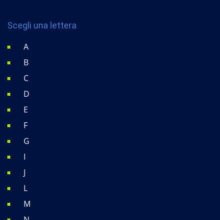
Scegli una lettera
A
B
C
D
E
F
G
I
J
L
M
N