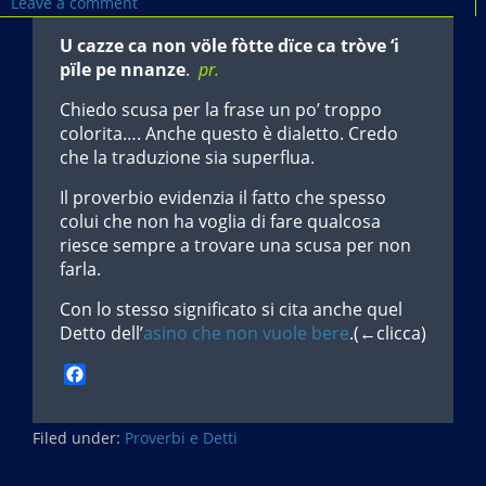
Leave a comment
U cazze ca non völe fòtte dïce ca tròve ‘i
pïle pe nnanze
.
pr.
Chiedo scusa per la frase un po’ troppo
colorita…. Anche questo è dialetto. Credo
che la traduzione sia superflua.
Il proverbio evidenzia il fatto che spesso
colui che non ha voglia di fare qualcosa
riesce sempre a trovare una scusa per non
farla.
Con lo stesso significato si cita anche quel
Detto dell’
asino che non vuole bere
.(←clicca)
F
a
c
Filed under:
e
Proverbi e Detti
b
o