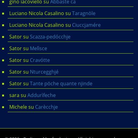
gino iacoviello
su
Abbaste ca
Luciano Nicola Casalino
su
Taragnöle
Luciano Nicola Casalino
su
Ciuccjamére
Sator
su
Scazza-pedócchje
Sator
su
Melìsce
Sator
su
Cravótte
Sator
su
Nturcegghjé
Sator
su
Tante pöche quante njinde
sara
su
Addurìfeche
Michele
su
Carècchje