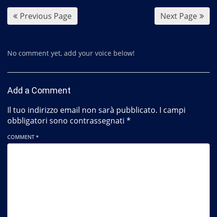
o
Previous Page
Next Page
k
No comment yet, add your voice below!
Add a Comment
Il tuo indirizzo email non sarà pubblicato.
I campi
obbligatori sono contrassegnati
*
COMMENT *