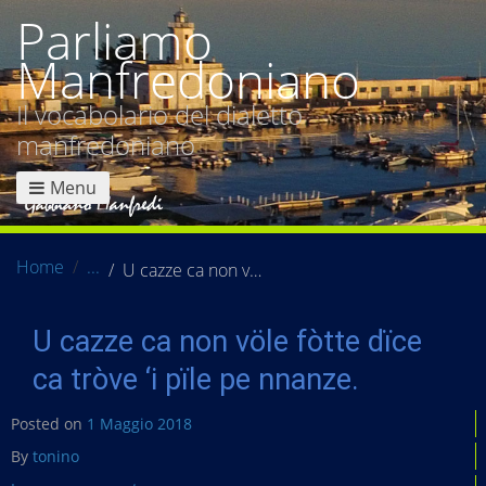
Parliamo
Manfredoniano
Il vocabolario del dialetto
manfredoniano
Menu
Home
U cazze ca non völe fòtte dïce ca tròve ‘i pïle pe nnanze.
U cazze ca non völe fòtte dïce
ca tròve ‘i pïle pe nnanze.
Posted on
1 Maggio 2018
By
tonino