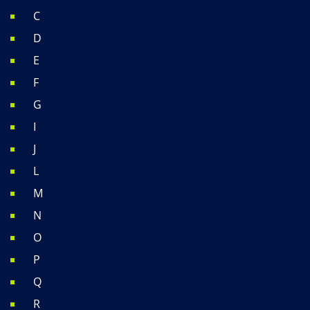
C
D
E
F
G
I
J
L
M
N
O
P
Q
R