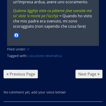
un’impresa ardua, avere uno scoramento.
Quànne àgghje viste ca pàteme jöve svenüte me
so’ vìste ‘a morte pe l’ùcchje
= Quando ho visto
che mio padre era svenuto, mi sono
scoraggiato (non sapendo che cosa fare)
F
a
c
Filed under:
e
V
b
Tagged with:
Locuzione idiomatica
o
o
k
Previous Page
Next Page
No comment yet, add your voice below!