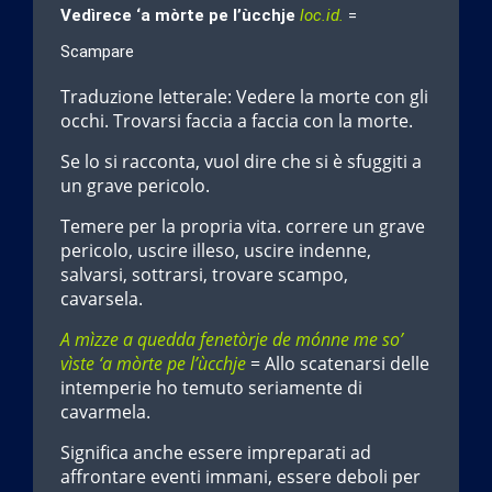
Vedìrece ‘a mòrte pe l’ùcchje
loc.id.
=
Scampare
Traduzione letterale: Vedere la morte con gli
occhi. Trovarsi faccia a faccia con la morte.
Se lo si racconta, vuol dire che si è sfuggiti a
un grave pericolo.
Temere per la propria vita. correre un grave
pericolo, uscire illeso, uscire indenne,
salvarsi, sottrarsi, trovare scampo,
cavarsela.
A mìzze a quedda fenetòrje de mónne me so’
vìste ‘a mòrte pe l’ùcchje
= Allo scatenarsi delle
intemperie ho temuto seriamente di
cavarmela.
Significa anche essere impreparati ad
affrontare eventi immani, essere deboli per