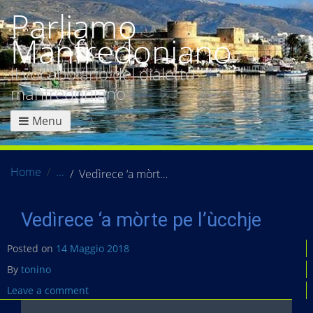
Parliamo
Manfredoniano
Il vocabolario del dialetto
manfredoniano
Menu
Home
Vedìrece ‘a mòrte pe l’ùcchje
Vedìrece ‘a mòrte pe l’ùcchje
Posted on
14 Maggio 2018
By
tonino
Leave a comment