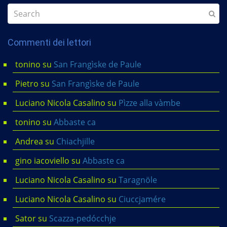
Commenti dei lettori
tonino
su
San Frangìske de Paule
Pietro
su
San Frangìske de Paule
Luciano Nicola Casalino
su
Pìzze alla vàmbe
tonino
su
Abbaste ca
Andrea
su
Chiachjille
gino iacoviello
su
Abbaste ca
Luciano Nicola Casalino
su
Taragnöle
Luciano Nicola Casalino
su
Ciuccjamére
Sator
su
Scazza-pedócchje