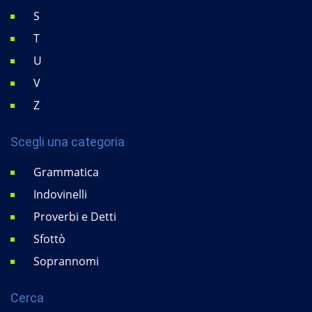
S
T
U
V
Z
Scegli una categoria
Grammatica
Indovinelli
Proverbi e Detti
Sfottò
Soprannomi
Cerca