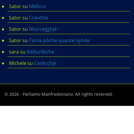
Sator
su
Melìsce
Sator
su
Cravótte
Sator
su
Nturcegghjé
Sator
su
Tante pöche quante njinde
sara
su
Addurìfeche
Michele
su
Carècchje
© 2026 - Parliamo Manfredoniano. All rights reserved.