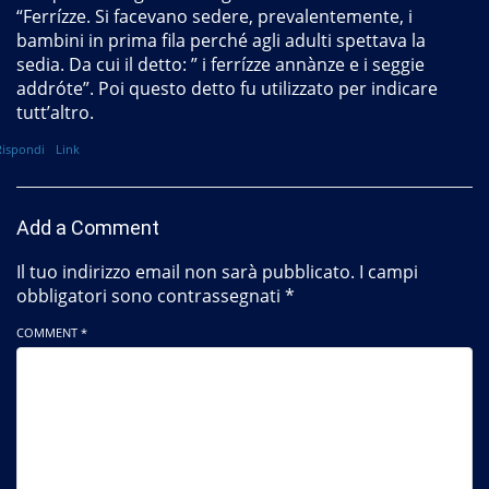
“Ferrízze. Si facevano sedere, prevalentemente, i
bambini in prima fila perché agli adulti spettava la
sedia. Da cui il detto: ” i ferrízze annànze e i seggie
addróte”. Poi questo detto fu utilizzato per indicare
tutt’altro.
Rispondi
Link
Add a Comment
Il tuo indirizzo email non sarà pubblicato.
I campi
obbligatori sono contrassegnati
*
COMMENT *