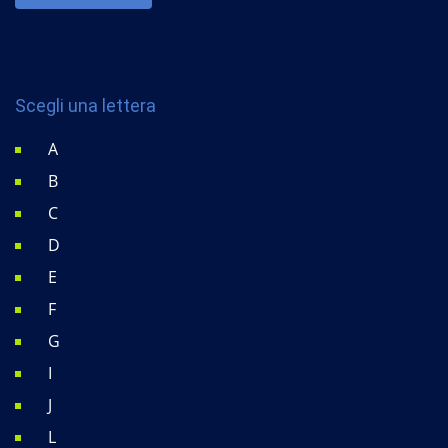
Scegli una lettera
A
B
C
D
E
F
G
I
J
L