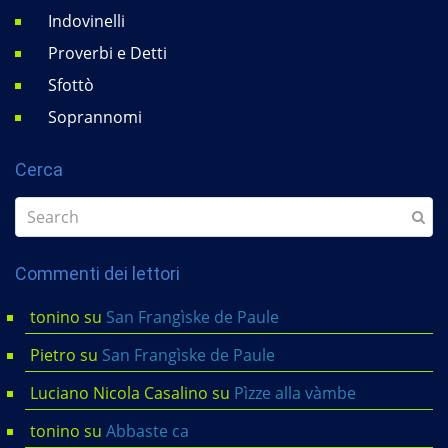
Indovinelli
Proverbi e Detti
Sfottò
Soprannomi
Cerca
Commenti dei lettori
tonino
su
San Frangìske de Paule
Pietro
su
San Frangìske de Paule
Luciano Nicola Casalino
su
Pìzze alla vàmbe
tonino
su
Abbaste ca