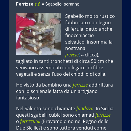
Ferrìzze
s.f.
= Sgabello, scranno
Sgabello molto rustico
fabbricato con legno
di ferula, detto anche
finocchiaccio
selvatico, insomma la
nostrana
frèvele
(
←clicca),
tagliato in tanti tronchetti di circa 50 cm che
venivano assemblati con legacci di fibre
vegetali e senza l’uso dei chiodi o di colla.
Ho visto da bambino una
ferrizze
addirittura
con lo schienale fatta da un artigiano
fantasioso.
Nel Salento sono chiamate
fuddizza
. In Sicilia
questi sgabelli cubici sono chiamati
furrizze
o
ferrìzzuoli
(Eravamo o no nel Regno delle
Due Sicilie?) e sono tuttora venduti come