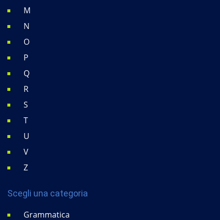
M
N
O
P
Q
R
S
T
U
V
Z
Scegli una categoria
Grammatica