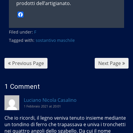
prodotti dell’artigianato.
F
a
c
Filed under:
e
F
b
Tagged with:
sostantivo maschile
o
o
k
Previous Page
Next Page
1 Comment
Luciano Nicola Casalino
1 Febbraio 2021 at 20:01
Che io ricordi, il legno veniva tenuto insieme mediante
un tondino di ferro che trapassava e univa i tronchetti
nei quattro angoli dello sgabello. Da cui il nome