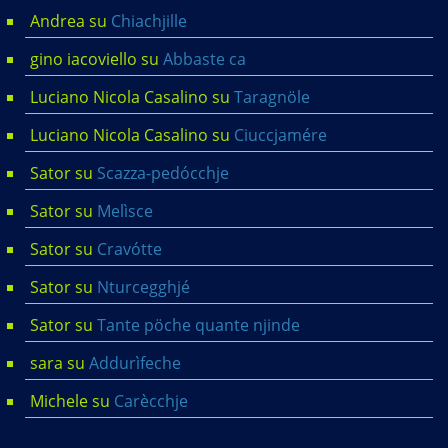
Andrea
su
Chiachjille
gino iacoviello
su
Abbaste ca
Luciano Nicola Casalino
su
Taragnöle
Luciano Nicola Casalino
su
Ciuccjamére
Sator
su
Scazza-pedócchje
Sator
su
Melìsce
Sator
su
Cravótte
Sator
su
Nturcegghjé
Sator
su
Tante pöche quante njinde
sara
su
Addurìfeche
Michele
su
Carècchje