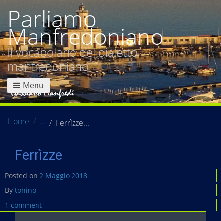
Parliamo
Manfredoniano
Il vocabolario del dialetto
manfredoniano
Menu
Home
Ferrìzze
Ferrìzze
Posted on
2 Maggio 2018
By
tonino
1 comment