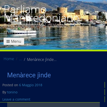
Parliamo
Manfredoniano
Il vocabolario del dialetto
manfredoniano
Menu
Home
Menàrece jìnde
Menàrece jìnde
Posted on
6 Maggio 2018
By
tonino
Leave a comment