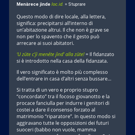
Menàrece jìnde
loc.id.
= Stuprare
Questo modo di dire locale, alla lettera,
significa: precipitarsi all’interno di
un’abitazione altrui. Il che non è grave se
non per lo spavento che il gesto può
arrecare ai suoi abitatori.
‘U züte c’jì menéte jìnd’ alla züte!
= Il fidanzato
si è introdotto nella casa della fidanzata.
Il vero significato è molto più complesso
dell’entrare in casa d’altri senza bussare…
Si tratta di un vero e proprio stupro
“concordato” tra il focoso giovanotto e la
procace fanciulla per indurre i genitori di
costei a dare il consenso forzato al
matrimonio “riparatore”. In questo modo si
aggiravano tutte le opposizioni dei futuri
suoceri (babbo non vuole, mamma