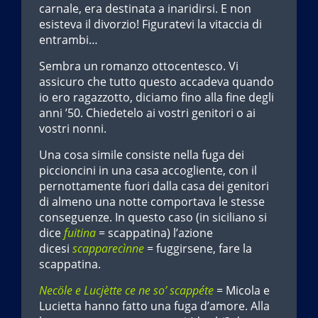
carnale, era destinata a inaridirsi. E non
esisteva il divorzio! Figuratevi la vitaccia di
entrambi…
Sembra un romanzo ottocentesco. Vi
assicuro che tutto questo accadeva quando
io ero ragazzotto, diciamo fino alla fine degli
anni ’50. Chiedetelo ai vostri genitori o ai
vostri nonni.
Una cosa simile consiste nella fuga dei
piccioncini in una casa accogliente, con il
pernottamente fuori dalla casa dei genitori
di almeno una notte comportava le stesse
conseguenze. In questo caso (in siciliano si
dice
fuitina
= scappatina) l’azione
dicesi
scapparecìnne
= fuggirsene, fare la
scappatina.
Necöle e Lucjètte ce ne so’ scappéte
= Micola e
Lucietta hanno fatto una fuga d’amore. Alla