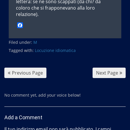
lettera: se ne sono scappati (da chi? da
coloro che si frapponevano alla loro
relazione).
F
a
c
Filed under:
e
M
b
Tagged with:
Locuzione idiomatica
o
o
k
Previous Page
Next Page
No comment yet, add your voice below!
Add a Comment
Il tuo indirizzo email non sarà pubblicato.
I campi