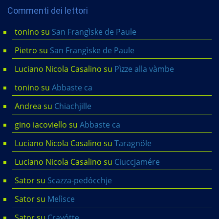
Commenti dei lettori
tonino
su
San Frangìske de Paule
Pietro
su
San Frangìske de Paule
Luciano Nicola Casalino
su
Pìzze alla vàmbe
tonino
su
Abbaste ca
Andrea
su
Chiachjille
gino iacoviello
su
Abbaste ca
Luciano Nicola Casalino
su
Taragnöle
Luciano Nicola Casalino
su
Ciuccjamére
Sator
su
Scazza-pedócchje
Sator
su
Melìsce
Sator
su
Cravótte