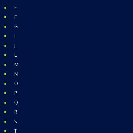
E
F
G
I
J
L
M
N
O
P
Q
R
S
T