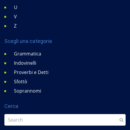
U
V
Z
Scegli una categoria
Grammatica
Indovinelli
Proverbi e Detti
Sfottò
Soprannomi
Cerca