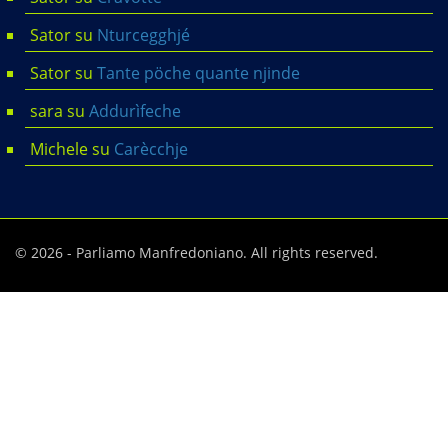
Sator
su
Nturcegghjé
Sator
su
Tante pöche quante njinde
sara
su
Addurìfeche
Michele
su
Carècchje
© 2026 - Parliamo Manfredoniano. All rights reserved.