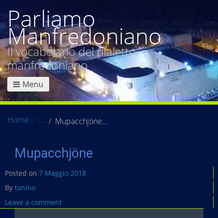
Parliamo
Manfredoniano
Il vocabolario del dialetto
manfredoniano
Menu
Home
Mupacchjöne
Mupacchjöne
Posted on
7 Maggio 2018
By
tonino
Leave a comment