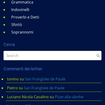
Grammatica
Indovinelli
Proverbi e Detti
Sfottò
Soprannomi
Cerca
Commenti dei lettori
tonino
su
San Frangìske de Paule
Pietro
su
San Frangìske de Paule
Luciano Nicola Casalino
su
Pìzze alla vàmbe