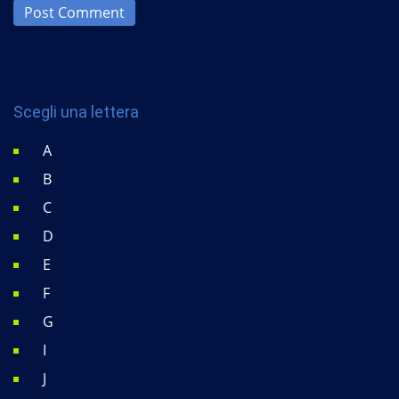
Post Comment
Scegli una lettera
A
B
C
D
E
F
G
I
J