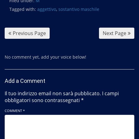
Filed under:
e
M
b
Tagged with:
aggettivo
,
sostantivo maschile
o
o
k
Previous Page
Next Page
No comment yet, add your voice below!
Add a Comment
Il tuo indirizzo email non sarà pubblicato.
I campi
obbligatori sono contrassegnati
*
COMMENT *