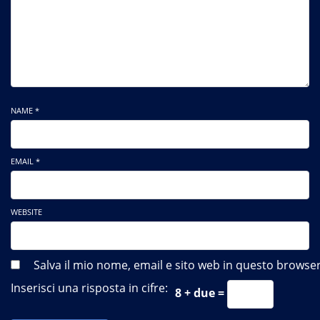
NAME *
EMAIL *
WEBSITE
Salva il mio nome, email e sito web in questo brows
Inserisci una risposta in cifre:
8 + due =