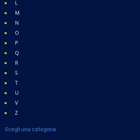
L
M
N
O
P
Q
R
S
T
U
V
Z
Scegli una categoria