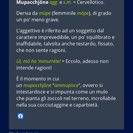
Mupacchjöne
agg.
e
s.m.
= Cervellotico.
Deriva da
müpe
(femminile
möpe
), di grado
un po’ meno grave.
L’aggettivo è riferito ad un soggetto dal
carattere imprevedibile, un po’ squilibrato e
inaffidabile, talvolta anche testardo, fissato,
che non sente ragioni.
Uì, mò ho ‘mmurréte!
= Eccolo, adesso non
intende ragioni!
È il momento in cui
un
mupacchjöne
“
ammupisce
“, ovvero si
intestardisce e si impunta come un mulo
che pianta gli zoccoli nel terreno, incrollabile
nella sua cocciutaggine e caparbietà.
F
a
c