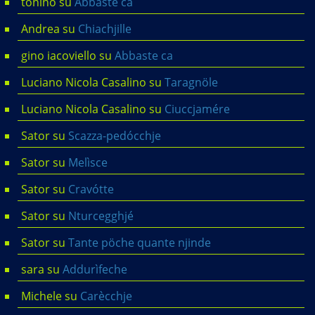
tonino
su
Abbaste ca
Andrea
su
Chiachjille
gino iacoviello
su
Abbaste ca
Luciano Nicola Casalino
su
Taragnöle
Luciano Nicola Casalino
su
Ciuccjamére
Sator
su
Scazza-pedócchje
Sator
su
Melìsce
Sator
su
Cravótte
Sator
su
Nturcegghjé
Sator
su
Tante pöche quante njinde
sara
su
Addurìfeche
Michele
su
Carècchje