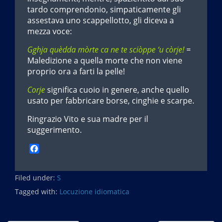
tardo comprendonio, simpaticamente gli
assestava uno scappellotto, gli diceva a
mezza voce:
Gghja quèdda mòrte ca ne te sciòppe ‘u còrje!
=
Maledizione a quella morte che non viene
proprio ora a farti la pelle!
Corje
significa cuoio in genere, anche quello
usato per fabbricare borse, cinghie e scarpe.
Ringrazio Vito e sua madre per il
suggerimento.
F
a
c
Filed under:
e
S
b
Tagged with:
Locuzione idiomatica
o
o
k