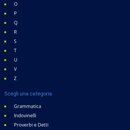
O
P
Q
R
S
T
U
V
Z
Scegli una categoria
Grammatica
Indovinelli
Proverbi e Detti