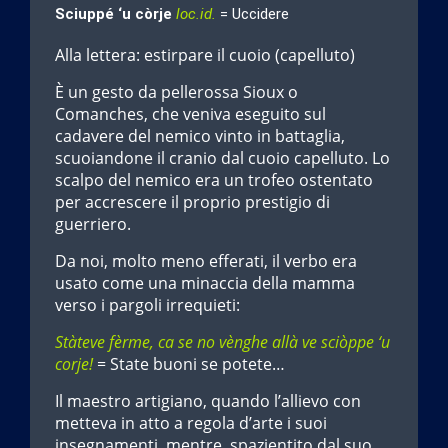
Sciuppé ‘u còrje
loc.id.
= Uccidere
Alla lettera: estirpare il cuoio (capelluto)
È un gesto da pellerossa Sioux o
Comanches, che veniva eseguito sul
cadavere del nemico vinto in battaglia,
scuoiandone il cranio dal cuoio capelluto. Lo
scalpo del nemico era un trofeo ostentato
per accrescere il proprio prestigio di
guerriero.
Da noi, molto meno efferati, il verbo era
usato come una minaccia della mamma
verso i pargoli irrequieti:
Stàteve fèrme, ca se no vènghe allà ve sciòppe ‘u
corje!
= State buoni se potete…
Il maestro artigiano, quando l’allievo con
metteva in atto a regola d’arte i suoi
insegnamenti, mentre, spazientito dal suo