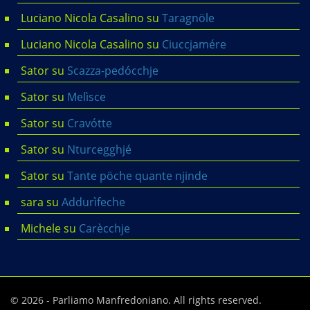
Luciano Nicola Casalino
su
Taragnöle
Luciano Nicola Casalino
su
Ciuccjamére
Sator
su
Scazza-pedócchje
Sator
su
Melìsce
Sator
su
Cravótte
Sator
su
Nturcegghjé
Sator
su
Tante pöche quante njinde
sara
su
Addurìfeche
Michele
su
Carècchje
© 2026 - Parliamo Manfredoniano. All rights reserved.