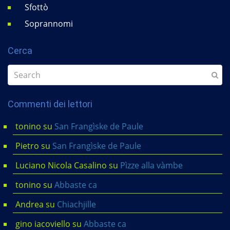
Sfottò
Soprannomi
Cerca
Commenti dei lettori
tonino
su
San Frangìske de Paule
Pietro
su
San Frangìske de Paule
Luciano Nicola Casalino
su
Pìzze alla vàmbe
tonino
su
Abbaste ca
Andrea
su
Chiachjille
gino iacoviello
su
Abbaste ca