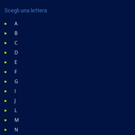
Scegli una lettera
A
B
C
D
E
F
G
I
J
L
M
N