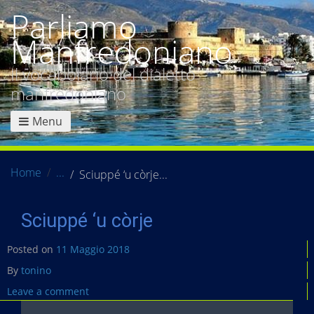
Parliamo
Manfredoniano
Il vocabolario del dialetto
manfredoniano
Menu
Home
Sciuppé ‘u còrje
Sciuppé ‘u còrje
Posted on
11 Maggio 2018
By
tonino
Leave a comment