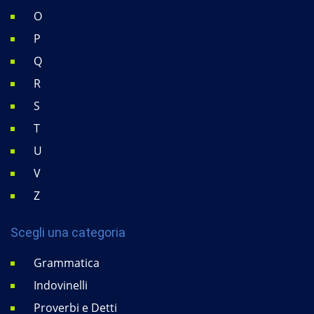
O
P
Q
R
S
T
U
V
Z
Scegli una categoria
Grammatica
Indovinelli
Proverbi e Detti