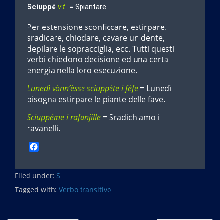
Sciuppé
v.t.
= Spiantare
Per estensione sconficcare, estirpare,
sradicare, chiodare, cavare un dente,
depilare le sopracciglia, ecc. Tutti questi
verbi chiedono decisione ed una certa
energia nella loro esecuzione.
Lunedì vònn’èsse sciuppéte i féfe
= Lunedì
bisogna estirpare le piante delle fave.
Sciuppéme i rafanjille
= Sradichiamo i
ravanelli.
F
a
c
Filed under:
e
S
b
Tagged with:
Verbo transitivo
o
o
k