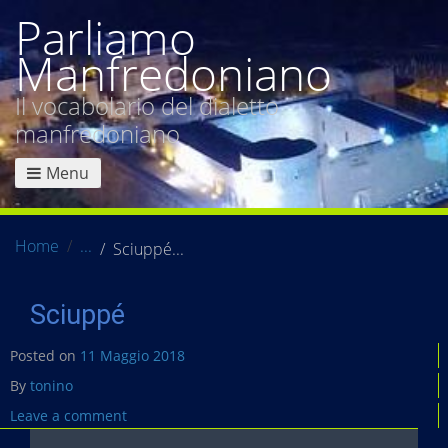
Parliamo
Manfredoniano
Il vocabolario del dialetto
manfredoniano
Menu
Home
Sciuppé
Sciuppé
Posted on
11 Maggio 2018
By
tonino
Leave a comment