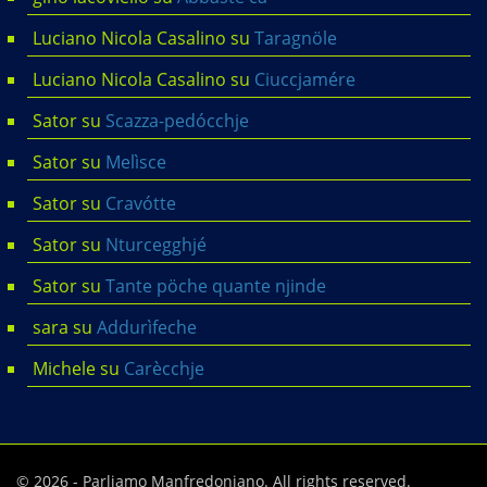
Luciano Nicola Casalino
su
Taragnöle
Luciano Nicola Casalino
su
Ciuccjamére
Sator
su
Scazza-pedócchje
Sator
su
Melìsce
Sator
su
Cravótte
Sator
su
Nturcegghjé
Sator
su
Tante pöche quante njinde
sara
su
Addurìfeche
Michele
su
Carècchje
© 2026 - Parliamo Manfredoniano. All rights reserved.