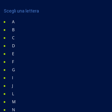
Scegli una lettera
A
B
C
D
E
F
G
I
J
L
M
N