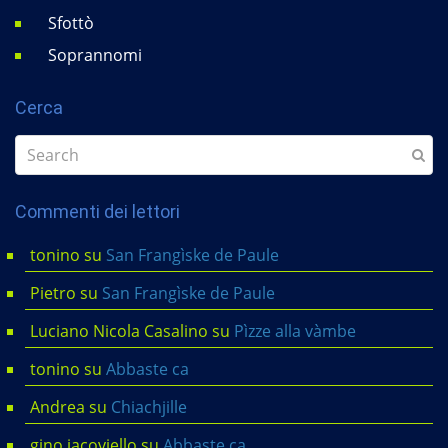
Sfottò
Soprannomi
Cerca
Commenti dei lettori
tonino
su
San Frangìske de Paule
Pietro
su
San Frangìske de Paule
Luciano Nicola Casalino
su
Pìzze alla vàmbe
tonino
su
Abbaste ca
Andrea
su
Chiachjille
gino iacoviello
su
Abbaste ca