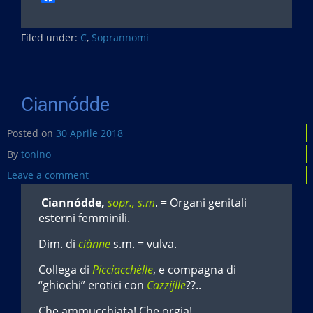
a
c
Filed under:
e
C
,
Soprannomi
b
o
o
k
Ciannódde
Posted on
30 Aprile 2018
By
tonino
Leave a comment
Ciannódde,
sopr., s.m
. = Organi genitali
esterni femminili.
Dim. di
ciànne
s.m. = vulva.
Collega di
Picciacchèlle
, e compagna di
“ghiochi” erotici con
Cazzijlle
??..
Che ammucchiata! Che orgia!