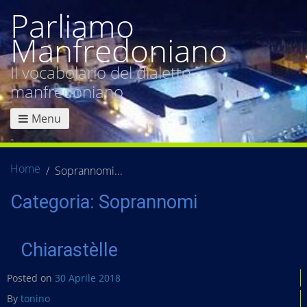
Parliamo
Manfredoniano
Il vocabolario del dialetto
manfredoniano
Menu
Home
Soprannomi
Categoria:
Soprannomi
Chiarastèlle
Posted on
30 Aprile 2018
By
tonino