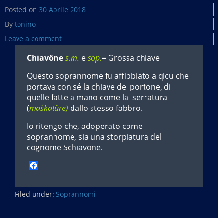
Posted on
30 Aprile 2018
By
tonino
Leave a comment
Chiavöne
s.m.
e
sop.
= Grossa chiave
Questo soprannome fu affibbiato a qlcu che
portava con sé la chiave del portone, di
quelle fatte a mano come la serratura
(
maškatüre)
dallo stesso fabbro.
Io ritengo che, adoperato come
soprannome, sia una storpiatura del
cognome Schiavone.
F
a
c
Filed under:
e
Soprannomi
b
o