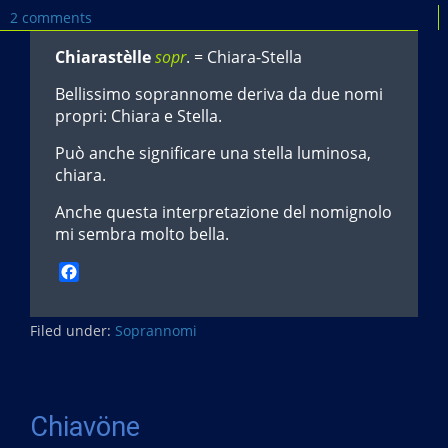
2 comments
Chiarastèlle
sopr
. = Chiara-Stella
Bellissimo soprannome deriva da due nomi
propri: Chiara e Stella.
Può anche significare una stella luminosa,
chiara.
Anche questa interpretazione del nomignolo
mi sembra molto bella.
F
a
c
Filed under:
e
Soprannomi
b
o
o
k
Chiavöne