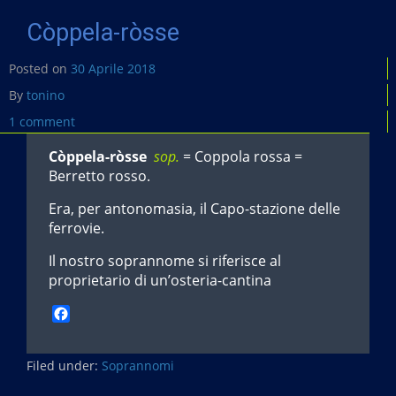
o
k
Còppela-ròsse
Posted on
30 Aprile 2018
By
tonino
1 comment
Còppela-ròsse
sop.
= Coppola rossa =
Berretto rosso.
Era, per antonomasia, il Capo-stazione delle
ferrovie.
Il nostro soprannome si riferisce al
proprietario di un’osteria-cantina
F
a
c
Filed under:
e
Soprannomi
b