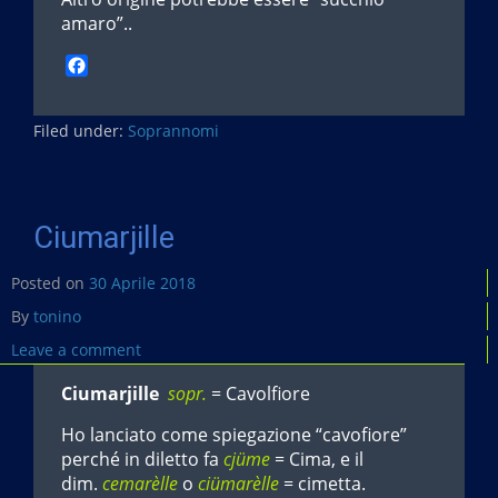
amaro”..
F
a
c
Filed under:
e
Soprannomi
b
o
o
k
Ciumarjille
Posted on
30 Aprile 2018
By
tonino
Leave a comment
Ciumarjille
sopr.
= Cavolfiore
Ho lanciato come spiegazione “cavofiore”
perché in diletto fa
cjüme
= Cima, e il
dim.
cemarèlle
o
ciümarèlle
= cimetta.