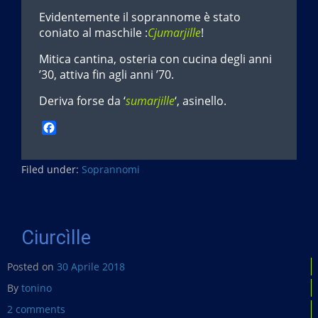
Evidentemente il soprannome è stato
coniato al maschile :
Cjumarjille
!
Mitica cantina, osteria con cucina degli anni
’30, attiva fin agli anni ’70.
Deriva forse da ‘
sumarjille
‘, asinello.
F
a
c
Filed under:
e
Soprannomi
b
o
o
k
Ciurcìlle
Posted on
30 Aprile 2018
By
tonino
2 comments