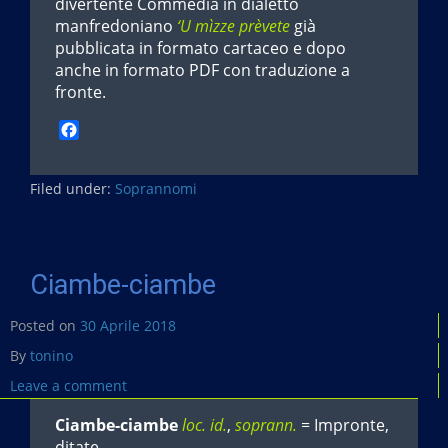
divertente Commedia in dialetto
manfredoniano
‘U mìzze prèvete
già
pubblicata in formato cartaceo e dopo
anche in formato PDF con traduzione a
fronte.
F
a
c
Filed under:
e
Soprannomi
b
o
o
k
Ciambe-ciambe
Posted on
30 Aprile 2018
By
tonino
Leave a comment
Ciambe-ciambe
loc. id.
,
soprann.
= Impronte,
ditate.