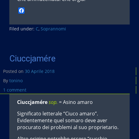
F
a
c
Filed under:
e
C
,
Soprannomi
b
o
o
k
Ciuccjamére
Posted on
30 Aprile 2018
By
tonino
1 comment
Ciuccjamére
sop.
= Asino amaro
Significato letterale “Ciuco amaro”.
Evidentemente quel somaro deve aver
procurato dei problemi al suo proprietario.
Altro origine potrebbe essere “succhio