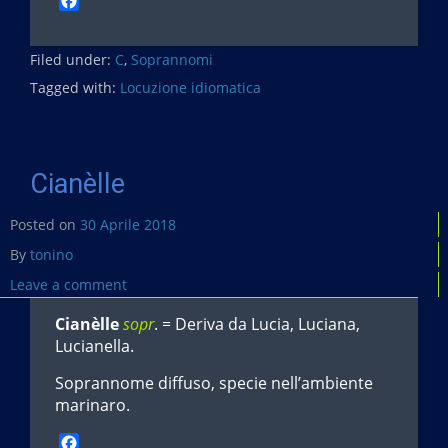
F
a
c
Filed under:
e
C
,
Soprannomi
b
Tagged with:
Locuzione idiomatica
o
o
k
Cianèlle
Posted on
30 Aprile 2018
By
tonino
Leave a comment
Cianèlle
sopr
. = Deriva da Lucia, Luciana,
Lucianella.
Soprannome diffuso, specie nell’ambiente
marinaro.
F