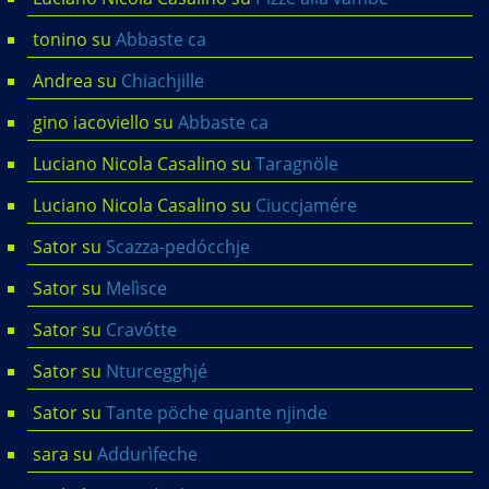
tonino
su
Abbaste ca
Andrea
su
Chiachjille
gino iacoviello
su
Abbaste ca
Luciano Nicola Casalino
su
Taragnöle
Luciano Nicola Casalino
su
Ciuccjamére
Sator
su
Scazza-pedócchje
Sator
su
Melìsce
Sator
su
Cravótte
Sator
su
Nturcegghjé
Sator
su
Tante pöche quante njinde
sara
su
Addurìfeche