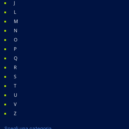
J
L
M
N
O
P
Q
R
S
T
U
V
Z
Scegli una categoria