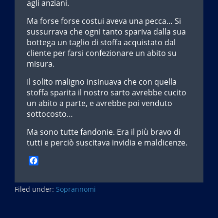
agli anziani.
Ma forse forse costui aveva una pecca… Si
sussurrava che ogni tanto spariva dalla sua
bottega un taglio di stoffa acquistato dal
cliente per farsi confezionare un abito su
misura.
Il solito maligno insinuava che con quella
stoffa sparita il nostro sarto avrebbe cucito
un abito a parte, e avrebbe poi venduto
sottocosto…
Ma sono tutte fandonie. Era il più bravo di
tutti e perciò suscitava invidia e maldicenze.
F
a
c
Filed under:
e
Soprannomi
b
o