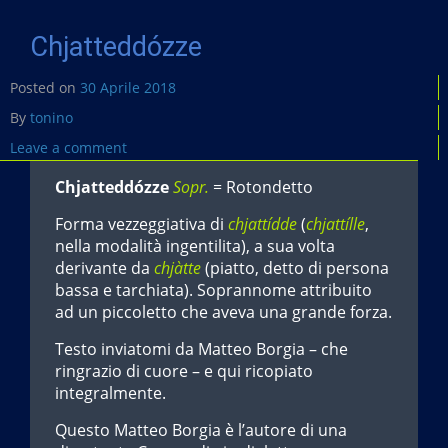
o
k
Chjatteddózze
Posted on
30 Aprile 2018
By
tonino
Leave a comment
Chjatteddózze
Sopr.
= Rotondetto
Forma vezzeggiativa di
chjattídde
(
chjattílle
,
nella modalità ingentilita), a sua volta
derivante da
chjàtte
(piatto, detto di persona
bassa e tarchiata). Soprannome attribuito
ad un piccoletto che aveva una grande forza.
Testo inviatomi da Matteo Borgia – che
ringrazio di cuore – e qui ricopiato
integralmente.
Questo Matteo Borgia è l’autore di una