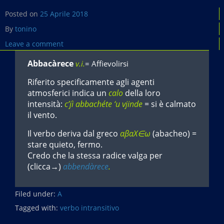
Posted on
25 Aprile 2018
By
tonino
Leave a comment
Abbacàrece
v.i.
= Affievolirsi
Riferito specificamente agli agenti
atmosferici indica un
calo
della loro
intensità:
c’jì abbachéte ‘u vjinde
= si è calmato
il vento.
Il verbo deriva dal greco
αβαΧ∈ω
(abacheo) =
stare quieto, fermo.
Credo che la stessa radice valga per
(clicca→)
abbendàrece
.
Filed under:
A
Tagged with:
verbo intransitivo