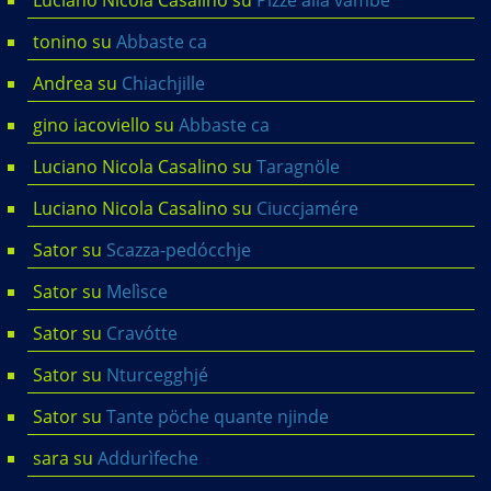
Luciano Nicola Casalino
su
Pìzze alla vàmbe
tonino
su
Abbaste ca
Andrea
su
Chiachjille
gino iacoviello
su
Abbaste ca
Luciano Nicola Casalino
su
Taragnöle
Luciano Nicola Casalino
su
Ciuccjamére
Sator
su
Scazza-pedócchje
Sator
su
Melìsce
Sator
su
Cravótte
Sator
su
Nturcegghjé
Sator
su
Tante pöche quante njinde
sara
su
Addurìfeche