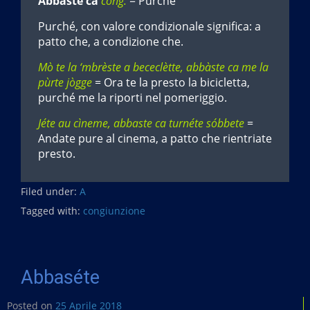
Abbaste ca
cong.
= Purché
Purché, con valore condizionale significa: a
patto che, a condizione che.
Mò te la ‘mbrèste a bececlètte, abbàste ca me la
pùrte jògge
= Ora te la presto la bicicletta,
purché me la riporti nel pomeriggio.
Jéte au cìneme, abbaste ca turnéte sóbbete
=
Andate pure al cinema, a patto che rientriate
presto.
Filed under:
A
Tagged with:
congiunzione
Abbaséte
Posted on
25 Aprile 2018