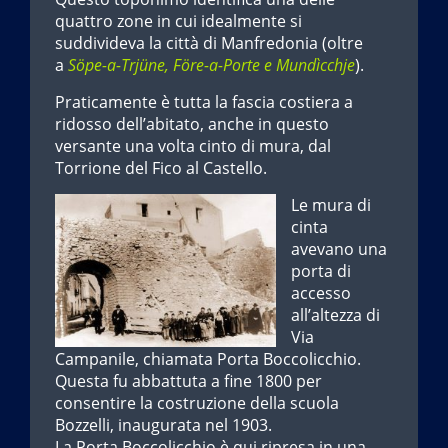
quattro zone in cui idealmente si
suddivideva la città di Manfredonia (oltre
a
Söpe-a-Trjüne, Före-a-Porte e Mundìcchje
).
Praticamente è tutta la fascia costiera a
ridosso dell’abitato, anche in questo
versante una volta cinto di mura, dal
Torrione del Fico al Castello.
Le mura di
cinta
avevano una
porta di
accesso
all’altezza di
Via
Campanile, chiamata Porta Boccolicchio.
Questa fu abbattuta a fine 1800 per
consentire la costruzione della scuola
Bozzelli, inaugurata nel 1903.
La Porta Boccolicchio è qui ripresa in una