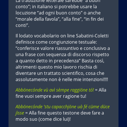
La traduzione letterale sarebbe “a buon
conto”; in italiano si potrebbe usare la
locuzione “ad ogni buon conto” o anche
“morale della favola”, “alla fine”, “in fin dei
conti”.
Il lodato vocabolario on line Sabatini-Coletti
definisce come congiunzione testuale:
“conferisce valore riassuntivo e conclusivo a
una frase con sequenza di discorso rispetto
a quanto detto in precedenza” Basta così,
altrimenti questo mio lavoro rischia di
diventare un trattato scientifico, cosa che
assolutamente non è nelle mie intenzioni!!!!
Abbönecónde vù avì sèmpe raggiöne tó!
= Alla
fine vuoi sempre aver ragione tu!
Abbönecónde ‘stu capacchjöne uà fé cüme düce
jìsse
= Alla fine questo testone deve fare a
modo suo (come dice lui)!