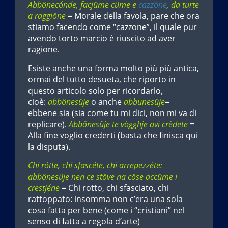
Abbönecónde, facjüme cüme e
cazzöne
, da turte
a raggiöne
= Morale della favola, pare che ora
stiamo facendo come “cazzone”, il quale pur
avendo torto marcio è riuscito ad aver
ragione.
Esiste anche una forma molto più più antica,
ormai del tutto desueta, che riporto in
questo articolo solo per ricordarlo,
cioè:
abbönesüje
o anche
abbunesüje
=
ebbene sia (sia come tu mi dici, non mi va di
replicare).
Abbönesüje te vògghje avì crèdete
=
Alla fine voglio crederti (basta che finisca qui
la disputa).
Chi rótte, chi sfascéte, chi arrepezzéte:
abbönesüje nen ce stöve na cöse accüme i
crestjéne
= Chi rotto, chi sfasciato, chi
rattoppato: insomma non c’era una sola
cosa fatta per bene (come i “cristiani” nel
senso di fatta a regola d’arte)