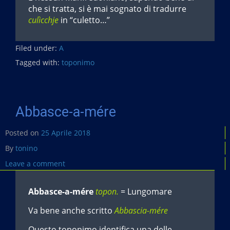
che si tratta, si è mai sognato di tradurre
culìcchje
in “culetto…”
Filed under:
A
Tagged with:
toponimo
Abbasce-a-mére
Posted on
25 Aprile 2018
By
tonino
Leave a comment
Abbasce-a-mére
topon.
= Lungomare
Va bene anche scritto
Abbascia-mére
Questo toponimo identifica una delle