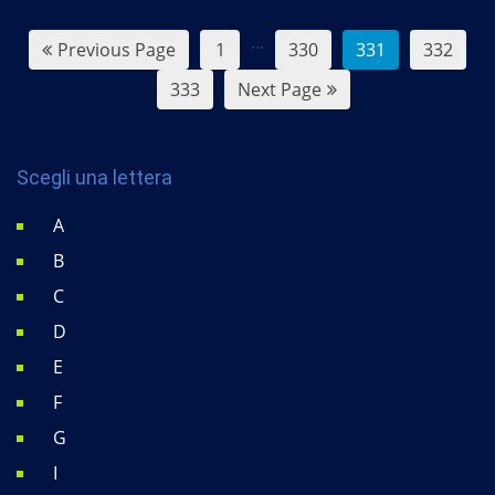
...
Previous Page
1
330
331
332
333
Next Page
Scegli una lettera
A
B
C
D
E
F
G
I