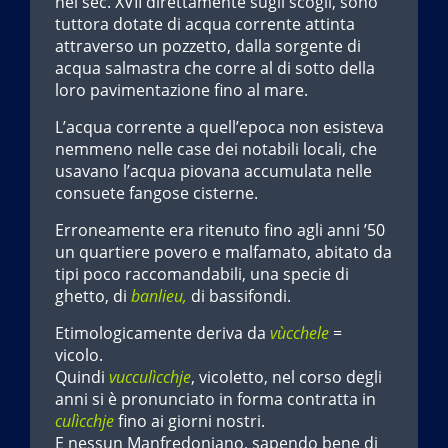
nel sec. XVII direttamente sugli scogli, sono
tuttora dotate di acqua corrente attinta
attraverso un pozzetto, dalla sorgente di
acqua salmastra che corre al di sotto della
loro pavimentazione fino al mare.
L’acqua corrente a quell’epoca non esisteva
nemmeno nelle case dei notabili locali, che
usavano l’acqua piovana accumulata nelle
consuete fangose cisterne.
Erroneamente era ritenuto fino agli anni ’50
un quartiere povero e malfamato, abitato da
tipi poco raccomandabili, una specie di
ghetto, di
banlieu,
di bassifondi.
Etimologicamente deriva da
vùcchele
=
vicolo.
Quindi
vucculìcchje
, vicoletto, nel corso degli
anni si è pronunciato in forma contratta in
culìcchje
fino ai giorni nostri.
E nessun Manfredoniano, sapendo bene di