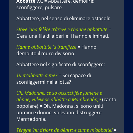
Abbatte
v.t. = Abbattere, demolire;
sconfiggere; pulsare
Abbattere, nel senso di eliminare ostacoli:
Stöve ‘una felére d’àreve e l’hanne abbattüte
=
C’era una fila di alberi e li hanno eliminati.
Hanne abbattute ‘u tramjizze
= Hanno
demolito il muro divisorio.
Abbattere nel significato di sconfiggere:
Tu m’abbatte a me?
= Sei capace di
sconfiggermi nella lotta?
Uh, Madonne, ce so accucchjéte jùmene e
dònne, vulèvene abbàtte a Mambredònje
(canto
popolare) = Oh, Madonna, si sono uniti
uomini e donne, volevano distruggere
Manfredonia.
Tènghe ‘nu delore de dènte: e cume m’abbatte!
=