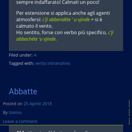
sempre indaffarato! Calmati un poco!
Per estensione si applica anche agli agenti
atmosfersi:
c’jì abbendéte ‘ u vjinde
= si è
calmato il vento.
Ho sentito, forse con verbo più specifico,
c’jì
abbachéte ‘u vjinde.
Filed under:
A
Tagged with:
verbo intransitivo
Abbatte
Posted on
25 Aprile 2018
By
tonino
Leave a comment