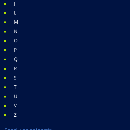
J
L
M
N
O
P
Q
R
S
T
U
V
Z