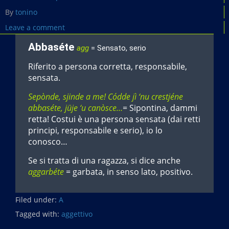
By
tonino
Leave a comment
Abbaséte
agg
= Sensato, serio
Riferito a persona corretta, responsabile,
sensata.
Sepònde, sjinde a me! Códde jì ‘nu crestjéne
abbaséte, jüje ‘u canòsce…
= Sipontina, dammi
retta! Costui è una persona sensata (dai retti
principi, responsabile e serio), io lo
conosco…
Se si tratta di una ragazza, si dice anche
aggarbéte
= garbata, in senso lato, positivo.
Filed under:
A
Tagged with:
aggettivo