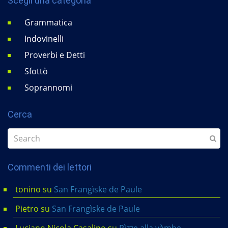
Scegli una categoria
Grammatica
Indovinelli
Proverbi e Detti
Sfottò
Soprannomi
Cerca
Commenti dei lettori
tonino
su
San Frangìske de Paule
Pietro
su
San Frangìske de Paule