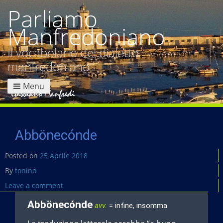
Parliamo
Manfredoniano
Il vocabolario del dialetto
manfredoniano
Menu
Abbönecónde
Posted on
25 Aprile 2018
By
tonino
Leave a comment
Abbönecónde
avv.
= infine, insomma