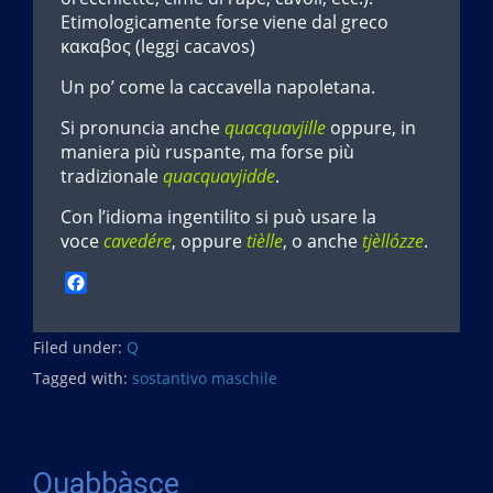
Etimologicamente forse viene dal greco
κακαβος (leggi cacavos)
Un po’ come la caccavella napoletana.
Si pronuncia anche
quacquavjille
oppure, in
maniera più ruspante, ma forse più
tradizionale
quacquavjidde
.
Con l’idioma ingentilito si può usare la
voce
cavedére
, oppure
tièlle
, o anche
tjèllózze
.
F
a
c
Filed under:
e
Q
b
Tagged with:
sostantivo maschile
o
o
k
Quabbàsce