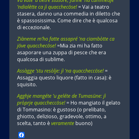
Va vüte ‘u tiétre stasöre, fànne ‘na cummèdje
‘ndialètte ca jì quacchecöse!
= Vai a teatro
stasera, danno una commedia in diletto che
è spassosissima. Come dire che è qualcosa
di eccezionale.
Ziàneme m’ho fatte assapré ‘na ciambòtte ca
jöve quacchecöse!
=Mia zia mi ha fatto
asaporare una zuppa di pesce che era
qualcosa di sublime.
Assàgge ‘stu resòlje: jì ‘na quaccheccöse!
=
Assaggia questo liquore (fatto in casa): è
squisito.
Agghje mangéte ‘u geléte de Tumasüne: jì
pròprje quaccheccöse!
= Ho mangiato il gelato
di Tommasino: è gustoso (o prelibato,
ghiotto, delizioso, gradevole, ottimo, a
scelta, tanto è
veramente
buono)
F