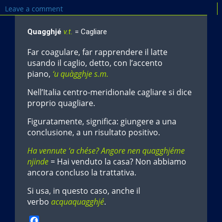
Leave a comment
Quagghjé
v.t.
= Cagliare
Far coagulare, far rapprendere il latte
usando il caglio, detto, con l’accento
piano,
‘u quàgghje
s.m.
Nell’Italia centro-meridionale cagliare si dice
proprio quagliare.
Figuratamente, significa: giungere a una
conclusione, a un risultato positivo.
Ha vennute ‘a chése? Angore nen quagghjéme
njinde
= Hai venduto la casa? Non abbiamo
ancora concluso la trattativa.
Si usa, in questo caso, anche il
verbo
acquaquagghjé
.
F