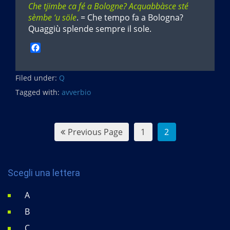
Che tjimbe ca fé a Bologne? Acquabbàsce sté
sèmbe ‘u söle
. = Che tempo fa a Bologna?
Quaggiù splende sempre il sole.
F
a
c
Filed under:
e
Q
b
Tagged with:
avverbio
o
o
k
Previous Page
1
2
Scegli una lettera
A
B
C