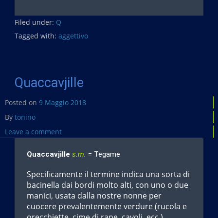
a
c
Filed under:
e
Q
b
Tagged with:
aggettivo
o
o
k
Quaccavjille
Posted on
9 Maggio 2018
By
tonino
Leave a comment
Quaccavjille
s.m.
= Tegame
Specificamente il termine indica una sorta di
bacinella dai bordi molto alti, con uno o due
manici, usata dalla nostre nonne per
cuocere prevalentemente verdure (rucola e
orecchiette, cime di rape, cavoli, ecc.).