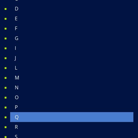
D
E
F
G
I
J
L
M
N
O
P
Q
R
S