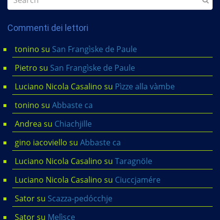
Commenti dei lettori
tonino
su
San Frangìske de Paule
Pietro
su
San Frangìske de Paule
Luciano Nicola Casalino
su
Pìzze alla vàmbe
tonino
su
Abbaste ca
Andrea
su
Chiachjille
gino iacoviello
su
Abbaste ca
Luciano Nicola Casalino
su
Taragnöle
Luciano Nicola Casalino
su
Ciuccjamére
Sator
su
Scazza-pedócchje
Sator
su
Melìsce