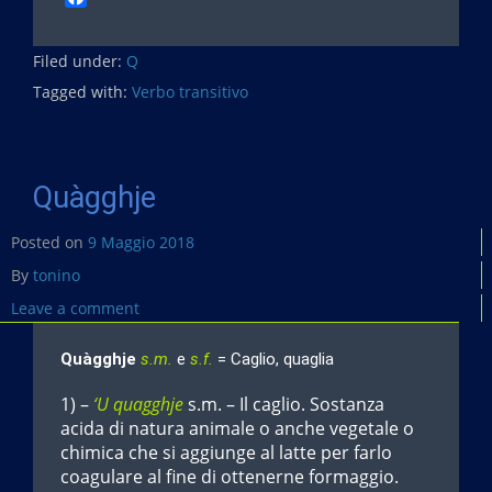
a
c
Filed under:
e
Q
b
Tagged with:
Verbo transitivo
o
o
k
Quàgghje
Posted on
9 Maggio 2018
By
tonino
Leave a comment
Quàgghje
s.m.
e
s.f.
= Caglio, quaglia
1) –
‘U quagghje
s.m. – Il caglio. Sostanza
acida di natura animale o anche vegetale o
chimica che si aggiunge al latte per farlo
coagulare al fine di ottenerne formaggio.