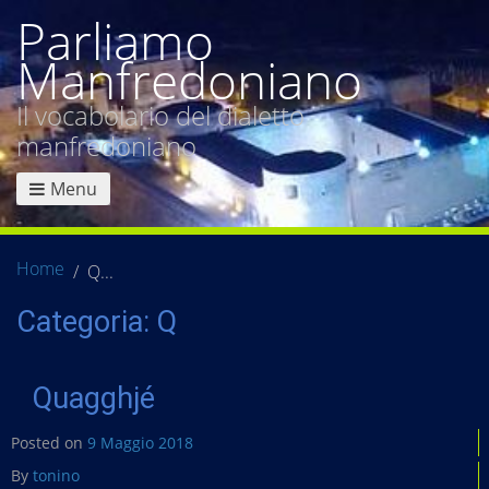
Parliamo
Manfredoniano
Il vocabolario del dialetto
manfredoniano
Menu
Home
Q
Categoria:
Q
Quagghjé
Posted on
9 Maggio 2018
By
tonino