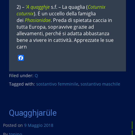
2) –
‘A quagghje
s.f. – La quaglia (
Coturnix
coturnix
). Ė un uccello della famiglia
dei
Phasianidae
. Preda di spietata caccia in
tutta Europa, sopravvive grazie ad
allevamenti, perché si adatta abbastanza
bene a vivere in cattività. Apprezzate le sue
carn
F
a
c
Filed under:
e
Q
b
Tagged with:
sostantivo femminile
,
sostantivo maschile
o
o
k
Quagghjarüle
Posted on
9 Maggio 2018
By
tonino