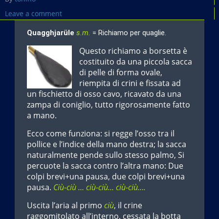
Leave a comment
Quagghjarüle
s.m.
= Richiamo per quaglie.
Questo richiamo a borsetta è
costituito da una piccola sacca
di pelle di forma ovale,
riempita di crini e fissata ad
un fischietto di osso cavo, ricavato da una
zampa di coniglio, tutto rigorosamente fatto
a mano.
Ecco come funziona: si regge l’osso tra il
pollice e l’indice della mano destra; la sacca
naturalmente pende sullo stesso palmo, Si
percuote la sacca contro l’altra mano: Due
colpi brevi+una pausa, due colpi brevi+una
pausa.
Ciù-ciù … ciù-ciù… ciù-ciù….
Uscita l’aria al primo
ciù
, il crine
raggomitolato all’interno, cessata la botta