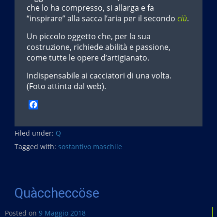
che lo ha compresso, si allarga e fa
“inspirare” alla sacca l’aria per il secondo
ciù
.
Un piccolo oggetto che, per la sua
costruzione, richiede abilità e passione,
come tutte le opere d’artigianato.
Indispensabile ai cacciatori di una volta.
(Foto attinta dal web).
F
a
c
Filed under:
e
Q
b
Tagged with:
sostantivo maschile
o
o
k
Quàccheccöse
Posted on
9 Maggio 2018