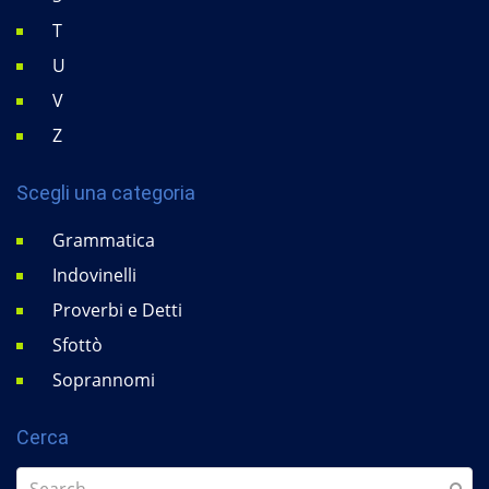
T
U
V
Z
Scegli una categoria
Grammatica
Indovinelli
Proverbi e Detti
Sfottò
Soprannomi
Cerca