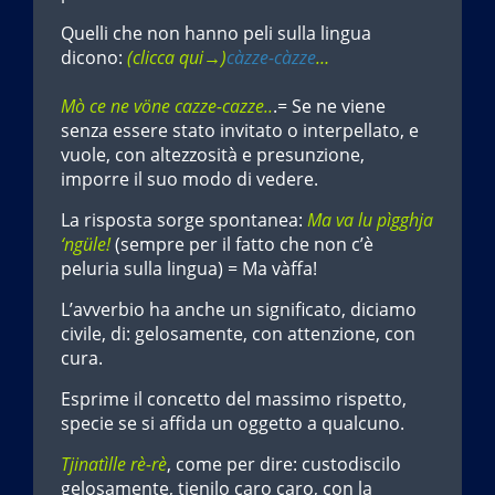
Quelli che non hanno peli sulla lingua
dicono:
(clicca qui→)
càzze-càzze
…
Mò ce ne vöne cazze-cazze..
.= Se ne viene
senza essere stato invitato o interpellato, e
vuole, con altezzosità e presunzione,
imporre il suo modo di vedere.
La risposta sorge spontanea:
Ma va lu pìgghja
‘ngüle!
(sempre per il fatto che non c’è
peluria sulla lingua) = Ma vàffa!
L’avverbio ha anche un significato, diciamo
civile, di: gelosamente, con attenzione, con
cura.
Esprime il concetto del massimo rispetto,
specie se si affida un oggetto a qualcuno.
Tjinatìlle rè-rè
, come per dire: custodiscilo
gelosamente, tienilo caro caro, con la