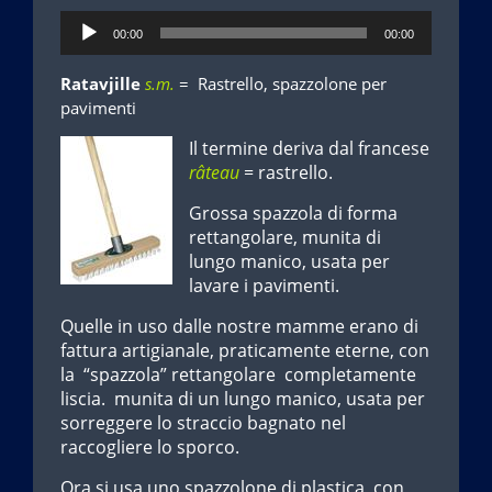
Audio
00:00
00:00
Player
Ratavjille
s.m.
= Rastrello, spazzolone per
pavimenti
Il termine deriva dal francese
râteau
= rastrello.
Grossa spazzola di forma
rettangolare, munita di
lungo manico, usata per
lavare i pavimenti.
Quelle in uso dalle nostre mamme erano di
fattura artigianale, praticamente eterne, con
la “spazzola” rettangolare completamente
liscia. munita di un lungo manico, usata per
sorreggere lo straccio bagnato nel
raccogliere lo sporco.
Ora si usa uno spazzolone di plastica, con