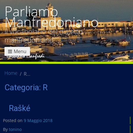
Parliamo
Manfredoniano
Il vocabolario del dialetto
manfredoniano
Menu
Home
R
Categoria:
R
Rašké
Posted on
9 Maggio 2018
By
tonino