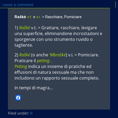
Leave a comment
Rašké
v.t.
e
v.i.
= Raschiare, Pomiciare
1)
Rašké
v.t. = Grattare, raschiare, levigare
una superficie, eliminandone incrostazioni e
sporgenze con uno strumento ruvido o
tagliente.
2)
Rašké
(o anche
‘Mbrašké
) v.i. = Pomiciare.
Praticare il
petting
.
Petting
indica un insieme di pratiche ed
effusioni di natura sessuale ma che non
includono un rapporto sessuale completo.
In tempi di magra…
F
a
c
Filed under:
e
R