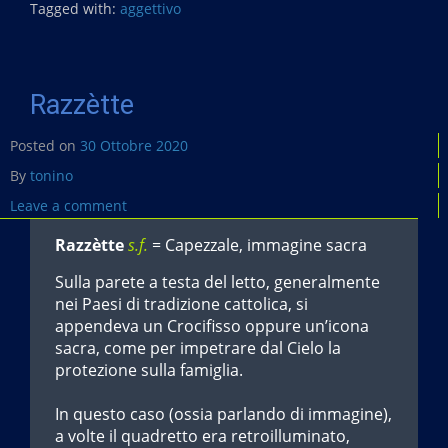
b
Tagged with:
aggettivo
o
o
k
Razzètte
Posted on
30 Ottobre 2020
By
tonino
Leave a comment
Razzètte
s.f.
= Capezzale, immagine sacra
Sulla parete a testa del letto, generalmente
nei Paesi di tradizione cattolica, si
appendeva un Crocifisso oppure un’icona
sacra, come per impetrare dal Cielo la
protezione sulla famiglia.
In questo caso (ossia parlando di immagine),
a volte il quadretto era retroilluminato,