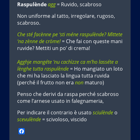
Raspulènde
agg
= Ruvido, scabroso
Non uniforme al tatto, irregolare, rugoso,
scabroso.
Che sté facènne pe ‘sti méne raspulènde? Mìttete
‘na zènne de cröme!
= Che fai con queste mani
ruvide? Mettiti un po’ di crema!
Agghje mangéte ‘nu cachìzze ca m’ho lasséte a
lènghe tutta raspulènde
= Ho mangiato un loto
che mi ha lasciato la lingua tutta ruvida
(perché il frutto non era
non
maturo)
Penso che derivi da raspa perché scabroso
come l’arnese usato in falegnameria,
Per indicare il contrario è usato
sciulènde
o
scevulènde
= scivoloso, viscido
F
a