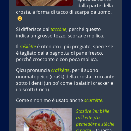
dalla parte della
crosta, a forma di tacco di scarpa da uomo.
Si differisce dal
taccöne
, perché questo
indica un grosso tozzo, scorza e mollica.
Il
raškètte
è ritenuto il più pregiato, specie se
è tagliato dalla pagnotta di pane fresco,
perché croccante e con poca mollica.
Qlcu pronuncia
craškètte
, per il suono
onomatopeico (crašk) della crosta croccante
sotto i denti (un po’ come i salatini cracker e
i biscotti Crich).
Come sinonimo è usato anche
scurzètte.
Stasöre ‘nu bèlle
raškètte p’a
pemedöre e stéche
a poste
= Questa