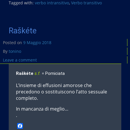
b
Tagged with:
verbo intransitivo
,
Verbo transitivo
o
o
k
Raškéte
Posted on
9 Maggio 2018
By
tonino
Leave a comment
Raškéte
s.f.
= Pomiciata
L’insieme di effusioni amorose che
precedono o sostituiscono l’atto sessuale
completo.
In mancanza di meglio…
.
F