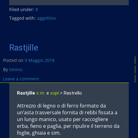
c
Filed under:
e
R
b
Tagged with:
aggettivo
o
o
k
Rastjille
Posted on
9 Maggio 2018
By
tonino
Leave a comment
Rastjille
s.m.
e
sopr
.= Rastrello
Attrezzo di legno o di ferro formato da
un’asta trasversale fornita di rebbi fissata a
un lungo manico, usato per raccogliere
erba, fieno e paglia, per ripulire il terreno da
foglie, ghiaia e sim.