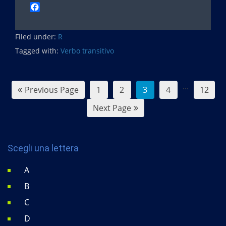
F
a
c
Filed under:
e
R
b
Tagged with:
Verbo transitivo
o
o
k
...
Previous Page
1
2
3
4
12
Next Page
Scegli una lettera
A
B
C
D