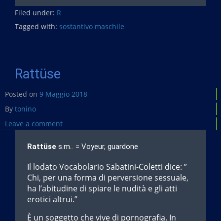
c
Filed under:
e
R
b
Tagged with:
sostantivo maschile
o
o
k
Rattüse
Posted on
9 Maggio 2018
By
tonino
Leave a comment
Rattüse
s.m.
.
= Voyeur, guardone
Il lodato Vocabolario Sabatini-Coletti dice: ”
Chi, per una forma di perversione sessuale,
ha l’abitudine di spiare le nudità e gli atti
erotici altrui.”
È un soggetto che vive di pornografia. In