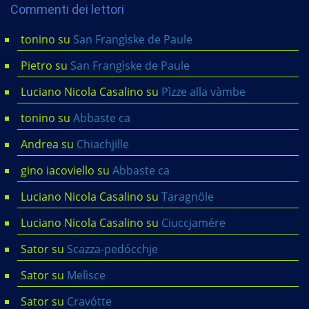
Commenti dei lettori
tonino
su
San Frangìske de Paule
Pietro
su
San Frangìske de Paule
Luciano Nicola Casalino
su
Pìzze alla vàmbe
tonino
su
Abbaste ca
Andrea
su
Chiachjille
gino iacoviello
su
Abbaste ca
Luciano Nicola Casalino
su
Taragnöle
Luciano Nicola Casalino
su
Ciuccjamére
Sator
su
Scazza-pedócchje
Sator
su
Melìsce
Sator
su
Cravótte