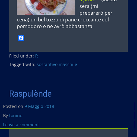
sera (mi
preparerò per
cena) un bel tozzo di pane croccante col
pomodoro e ne avrò abbastanza.
F
a
c
Filed under:
e
R
b
Tagged with:
sostantivo maschile
o
o
k
Raspulènde
Posted on
9 Maggio 2018
By
tonino
Leave a comment