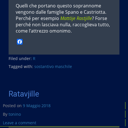
Quelli che portano questo soprannome
vengono dalle famiglie Spano e Castriotta.
Perché per esempio
Mattöje Rastjille
? Forse
perché non lasciava nulla, raccoglieva tutto,
come l’attrezzo omonimo.
F
a
c
Filed under:
e
R
b
Tagged with:
sostantivo maschile
o
o
k
Ratavjille
Posted on
9 Maggio 2018
By
tonino
Leave a comment