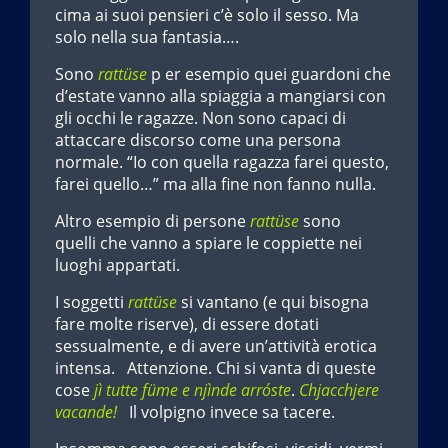
cima ai suoi pensieri c’è solo il sesso. Ma
solo nella sua fantasia….
Sono
rattüse
p er esempio quei guardoni che
d’estate vanno alla spiaggia a mangiarsi con
gli occhi le ragazze. Non sono capaci di
attaccare discorso come una persona
normale. “Io con quella ragazza farei questo,
farei quello…” ma alla fine non fanno nulla.
Altro esempio di persone
rattüse
sono
quelli che vanno a spiare le coppiette nei
luoghi appartati.
I soggetti
rattüse
si vantano (e qui bisogna
fare molte riserve), di essere dotati
sessualmente, e di avere un’attività erotica
intensa. Attenzione. Chi si vanta di queste
cose
jì tutte füme e njìnde arróste
.
Chjacchjere
vacande!
Il volpigno invece sa tacere.