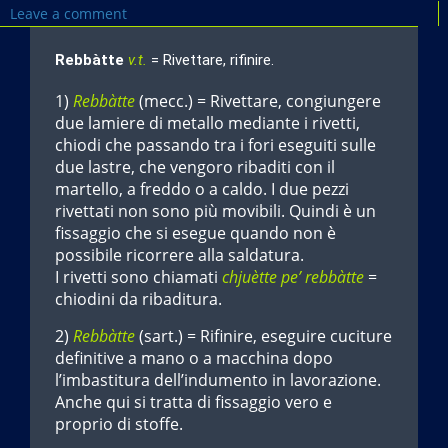
Leave a comment
Rebbàtte
v.t.
= Rivettare, rifinire.
1)
Rebbàtte
(mecc.) = Rivettare, congiungere
due lamiere di metallo mediante i rivetti,
chiodi che passando tra i fori eseguiti sulle
due lastre, che vengoro ribaditi con il
martello, a freddo o a caldo. I due pezzi
rivettati non sono più movibili. Quindi è un
fissaggio che si esegue quando non è
possibile ricorrere alla saldatura.
I rivetti sono chiamati
chjuètte pe’ rebbàtte
=
chiodini da ribaditura.
2)
Rebbàtte
(sart.) = Rifinire, eseguire cuciture
definitive a mano o a macchina dopo
l’imbastitura dell’indumento in lavorazione.
Anche qui si tratta di fissaggio vero e
proprio di stoffe.