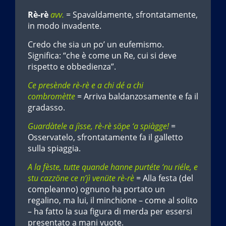
Rè-rè
avv.
= Spavaldamente, sfrontatamente,
in modo invadente.
Credo che sia un po’ un eufemismo.
Significa: “che è come un Re, cui si deve
rispetto e obbedienza”.
Ce presènde rè-rè e a chi dé a chi
combromètte
= Arriva baldanzosamente e fa il
gradasso.
Guardàtele a jìsse, rè-rè söpe ‘a spiàgge!
=
Osservatelo, sfrontatamente fa il galletto
sulla spiaggia.
A la fèste, tutte quande hanne purtéte ‘nu riéle, e
stu cazzöne ce n’jì venüte rè-rè
= Alla festa (del
compleanno) ognuno ha portato un
regalino, ma lui, il minchione – come al solito
– ha fatto la sua figura di merda per essersi
presentato a mani vuote.