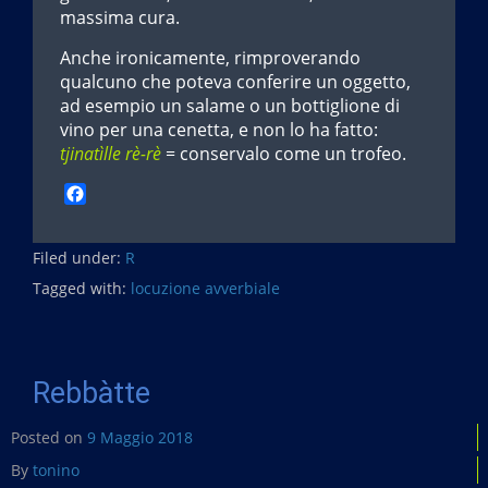
massima cura.
Anche ironicamente, rimproverando
qualcuno che poteva conferire un oggetto,
ad esempio un salame o un bottiglione di
vino per una cenetta, e non lo ha fatto:
tjinatìlle rè-rè
= conservalo come un trofeo.
F
a
c
Filed under:
e
R
b
Tagged with:
locuzione avverbiale
o
o
k
Rebbàtte
Posted on
9 Maggio 2018
By
tonino