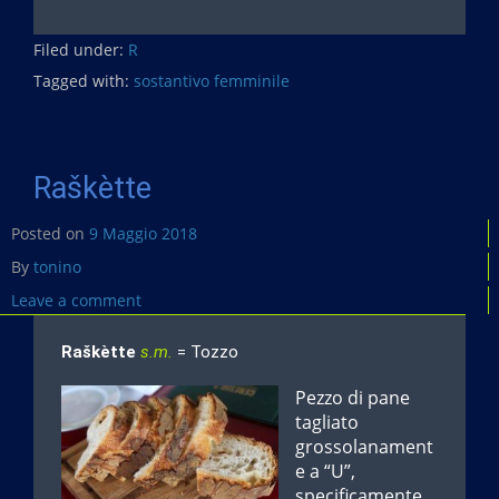
a
c
Filed under:
e
R
b
Tagged with:
sostantivo femminile
o
o
k
Raškètte
Posted on
9 Maggio 2018
By
tonino
Leave a comment
Raškètte
s.m.
= Tozzo
Pezzo di pane
tagliato
grossolanament
e a “U”,
specificamente