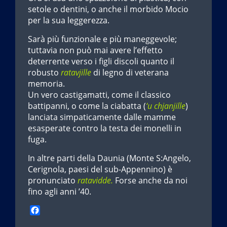
setole o dentini, o anche il morbido Mocio
per la sua leggerezza.
Sarà più funzionale e più maneggevole;
tuttavia non può mai avere l’effetto
deterrente verso i figli discoli quanto il
robusto
ratavjille
di legno di veterana
memoria.
Un vero castigamatti, come il classico
battipanni, o come la ciabatta (
‘u chjanjille
)
lanciata simpaticamente dalle mamme
esasperate contro la testa dei monelli in
fuga.
In altre parti della Daunia (Monte S:Angelo,
Cerignola, paesi del sub-Appennino) è
pronunciato
ratavidde.
Forse anche da noi
fino agli anni ’40.
F
a