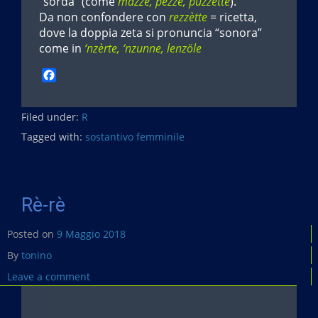
“sorda” (come
mazze, pèzze, puzzètte
).
Da non confondere con
rezzètte
= ricetta,
dove la doppia zeta si pronuncia “sonora”
come in
‘nzèrte, ‘nzunne, lenzöle
F
a
c
Filed under:
e
R
b
Tagged with:
sostantivo femminile
o
o
k
Rè-rè
Posted on
9 Maggio 2018
By
tonino
Leave a comment