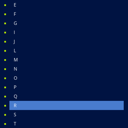
E
F
G
I
J
L
M
N
O
P
Q
R
S
T