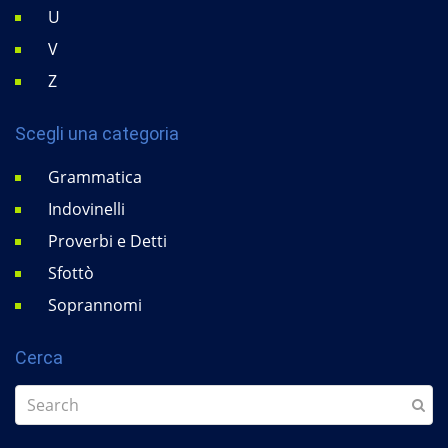
U
V
Z
Scegli una categoria
Grammatica
Indovinelli
Proverbi e Detti
Sfottò
Soprannomi
Cerca