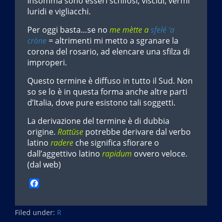
Insomma sono esseri schifosi, viscidi, vermi
luridi e vigliacchi.
Per oggi basta…se no
me mètte a
sfelé ‘a
cröne
= altrimenti mi metto a sgranare la
corona del rosario, ad elencare una sfilza di
improperi.
Questo termine è diffuso in tutto il Sud. Non
so se lo è in questa forma anche altre parti
d’Italia, dove pure esistono tali soggetti.
La derivazione del termine è di dubbia
origine.
Rattüse
potrebbe derivare dal verbo
latino
radere
che significa sfiorare o
dall’aggettivo latino
rapidum
ovvero veloce.
(dal web)
F
a
c
Filed under:
e
R